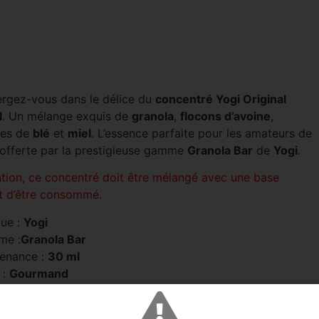
rgez-vous dans le délice du
concentré Yogi Original
l
. Un mélange exquis de
granola
,
flocons d’avoine
,
les de
blé
et
miel
. L’essence parfaite pour les amateurs de
 offerte par la prestigieuse gamme
Granola Bar
de
Yogi
.
ntion, ce concentré doit être mélangé avec une base
t d’être consommé.
ue :
Yogi
me :
Granola Bar
enance :
30 ml
 :
Gourmand
ur :
granola
,
flocons d’avoine
, pétales de
blé
,
fruits
s
et
miel