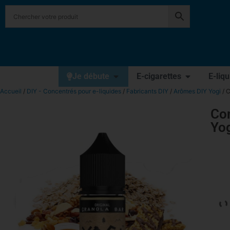
Je débute
E-cigarettes
E-liq
Accueil
/
DIY - Concentrés pour e-liquides
/
Fabricants DIY
/
Arômes DIY Yogi
/ C
Con
Yo