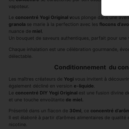
vapoteur.
Le
concentré Yogi Original v
ous plonge dans une avent
granola
se marie à la perfection avec les
flocons d’av
nuance de
miel
.
Un bouquet de saveurs authentiques, parfait pour une v
Chaque inhalation est une célébration gourmande, évoqu
délectable.
Conditionnement du conc
Les maîtres créateurs de
Yogi
vous invitent à découvr
également décliné en version
e-liquide
.
Le
concentré DIY Yogi Original
est une fusion divine d
et une touche envoûtante
de miel.
Présenté dans un flacon de
30ml
, ce
concentré d’ar
Il est élaboré à partir d’arômes alimentaires de qualité
nicotine.