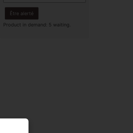
Être alerté
Product in demand: 5 waiting.