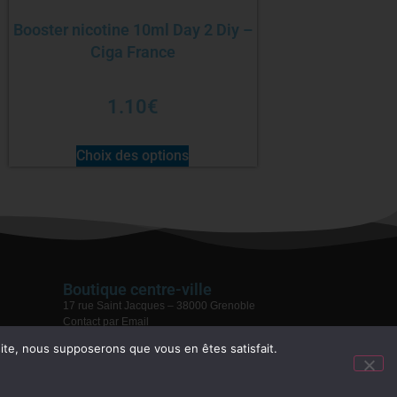
Booster nicotine 10ml Day 2 Diy –
Ciga France
1.10
€
Choix des options
Boutique centre-ville
17 rue Saint Jacques – 38000 Grenoble
Contact par Email
04 76 59 28 08
 site, nous supposerons que vous en êtes satisfait.