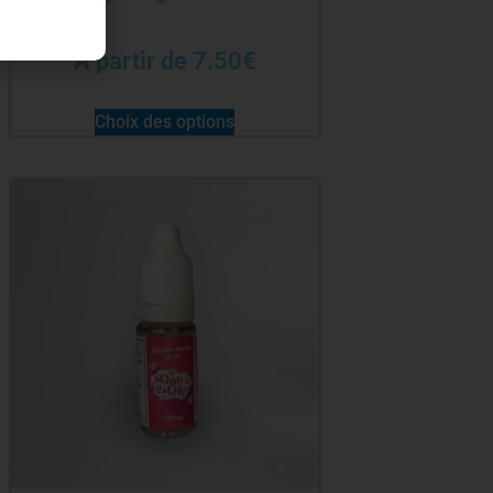
À partir de
7.50
€
Choix des options