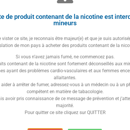
ne : France
e de produit contenant de la nicotine est inter
Trusted Shops Reviews
mineurs
vister ce site, je reconnais être majeur(e) et que je suis autorisé
 réveil gourmand des vapoteurs !
slation de mon pays à acheter des produits contenant de la nico
Si vous n’avez jamais fumé, ne commencez pas.
its contenant de la nicotine sont fortement déconseillés aux mi
es ayant des problèmes cardio-vasculaires et aux femmes ence
allaitantes.
 aider à arrêter de fumer, adressez-vous à un médecin ou à un 
 Original 30ml
, une ode à la gourmandise matinale.
compétent en matière de tabacologie.
nouveau chef-d’œuvre au sein de sa collection
is avoir pris connaissance de ce message de prévention et j’attes
majorité.
Pour quitter ce site cliquez sur QUITTER
euses et authentiques, l’allié idéal pour enrichir vos
cieux et sa profondeur gustative qui charmera chaque