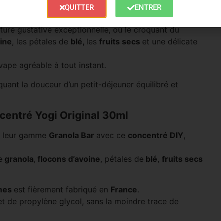
QUITTER
ENTRER
ure gustative exceptionnelle, où le croquant du
oine
, les pétales de
blé,
les
fruits secs
et une délicate
ape agréable à tout instant.
ant la douceur d’un petit-déjeuner équilibré et
entré Yogi Original 30ml
ir leur gamme
Granola Bar
avec ce
concentré DIY
,
e
granola
,
flocons d’avoine
, pétales de
blé
,
fruits secs
ômes
est fièrement fabriqué en
France
.
 et de propylène glycol, sans la moindre trace de