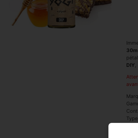
Imme
30m
péta
DIY
,
Atte
avan
Marq
Gam
Cont
Type
Save
sec