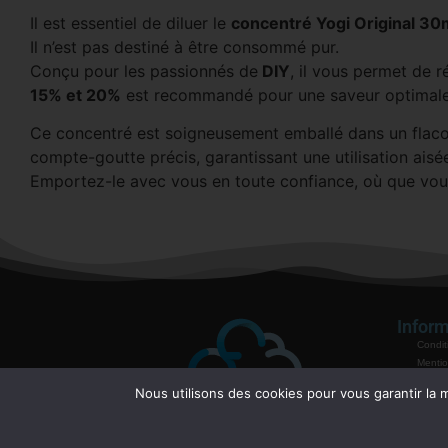
Il est essentiel de diluer le
concentré Yogi Original 30
Il n’est pas destiné à être consommé pur.
Conçu pour les passionnés de
DIY
, il vous permet de r
15% et 20%
est recommandé pour une saveur optimale
Ce concentré est soigneusement emballé dans un flacon
compte-goutte précis, garantissant une utilisation aisé
Emportez-le avec vous en toute confiance, où que vou
Inform
Condit
Mentio
Politiq
Nous utilisons des cookies pour vous garantir la m
Garant
Mode 
Contac