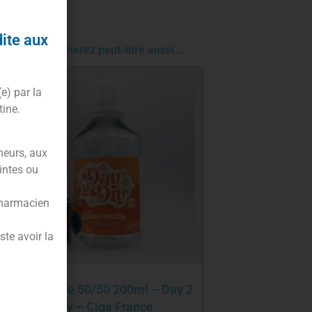
dite aux
Vous aimerez peut-être aussi…
(e) par la
tine.
neurs, aux
intes ou
pharmacien
te avoir la
Pack base 50/50 200ml – Day 2
Diy – Ciga France