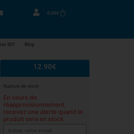
0.00
€
eur DIY
Blog
12.90
€
Rupture de stock
En cours de
réapprovisionnement,
recevez une alerte quand le
produit sera en stock