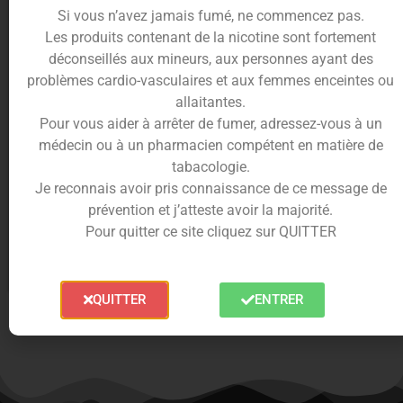
Si vous n’avez jamais fumé, ne commencez pas.
Les produits contenant de la nicotine sont fortement
déconseillés aux mineurs, aux personnes ayant des
problèmes cardio-vasculaires et aux femmes enceintes ou
allaitantes.
Pour vous aider à arrêter de fumer, adressez-vous à un
médecin ou à un pharmacien compétent en matière de
tabacologie.
Concentré Blueberry 10ml –
Concentré Mango 10ml –
Je reconnais avoir pris connaissance de ce message de
Lemon’Time – Eliquid France
Lemon’Time – Eliquid France
prévention et j’atteste avoir la majorité.
5.90
€
5.90
€
Pour quitter ce site cliquez sur QUITTER
Ajouter au panier
Ajouter au panier
QUITTER
ENTRER