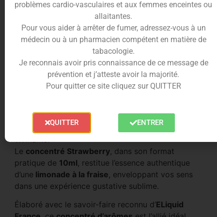
problèmes cardio-vasculaires et aux femmes enceintes ou
incomparable.
allaitantes.
Pour vous aider à arrêter de fumer, adressez-vous à un
Le
concentré Strawberry 10ml
, issu de la gamme
médecin ou à un pharmacien compétent en matière de
Lemon’Time
, est le gage d’une richesse
tabacologie.
aromatique sans pareille, pour une expérience
Je reconnais avoir pris connaissance de ce message de
désaltérante à souhait.
prévention et j’atteste avoir la majorité.
Conditionnement du concentré
Pour quitter ce site cliquez sur QUITTER
Strawberry 10ml
La série
Lemon’Time
par
ELiquid France
est
QUITTER
ENTRER
réputée pour ses arômes fruités, intenses et
vivifiants.
Le
concentré Strawberry
, dans son format
pratique de
10ml
, restitue l’essence authentique
d’une
limonade à la fraise
, enveloppant vos sens
dans une expérience gustative sublime.
Élaboré avec le savoir-faire reconnu d’
ELiquid
France
, ce
concentré d’arômes
est l’allié idéal