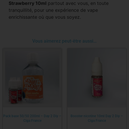
Strawberry 10ml
partout avec vous, en toute
tranquillité, pour une expérience de vape
enrichissante où que vous soyez.
Vous aimerez peut-être aussi…
Pack base 50/50 200ml – Day 2 Diy –
Booster nicotine 10ml Day 2 Diy –
Ciga France
Ciga France