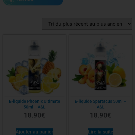
Saveur
PG/VG
Contenance
Nicotine
E-liquide Phoenix Ultimate
E-liquide Spartacus 50ml –
50ml – A&L
A&L
18.90
€
18.90
€
Ajouter au panier
Lire la suite