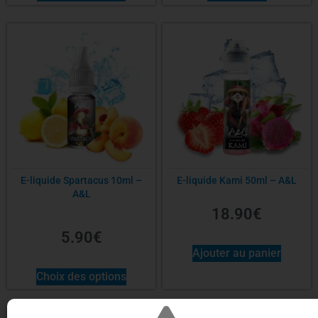
E-liquide Spartacus 10ml –
E-liquide Kami 50ml – A&L
A&L
18.90
€
5.90
€
Ajouter au panier
Choix des options