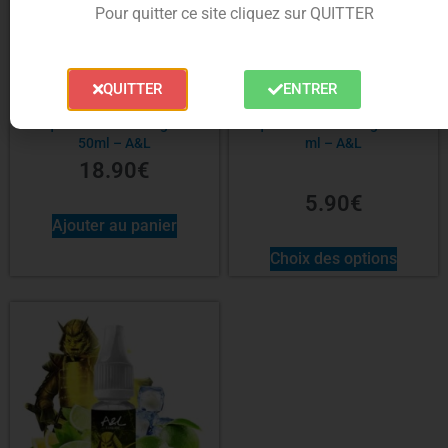
Pour quitter ce site cliquez sur QUITTER
QUITTER
ENTRER
E-liquide Ultimate Ragnarok
E-liquide Ultimate Ragnarok 10
50ml – A&L
ml – A&L
18.90
€
5.90
€
Ajouter au panier
Choix des options