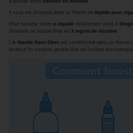
d’ajouter votre
booster en nicotine
.
Il vous est proposé dans un flacon de
liquide pour cig
Pour booster votre
e-liquide
initialement dosé à
0mg/m
d’obtenir un liquide final en
3 mg/ml de nicotine
.
L
’e-liquide Kami 50m
l est conditionné dans un flacon d
embout fin compte-goutte afin de faciliter son transpor