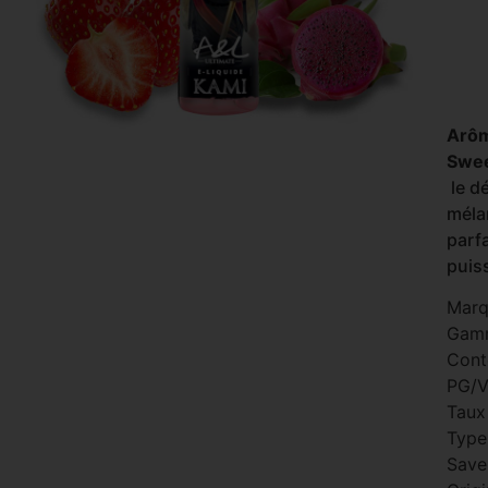
Arôm
Swee
le dé
m
éla
parf
puiss
Marq
Gam
Cont
PG/V
Taux
Type 
Save