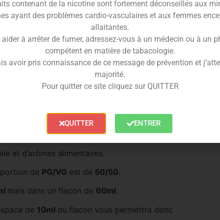
ent appelé
pitaya
, est très aromatique.
its contenant de la nicotine sont fortement déconseillés aux mi
es ayant des problèmes cardio-vasculaires et aux femmes ence
né, revigorant et tout simplement, merveilleux.
allaitantes.
t avec cet
e-liquide fruité
de caractère.
 aider à arrêter de fumer, adressez-vous à un médecin ou à un 
compétent en matière de tabacologie.
liquide Kami 50ml
is avoir pris connaissance de ce message de prévention et j’attes
tionné cet
e-liquide 50ml
de leur gamme Sweet
majorité.
Pour quitter ce site cliquez sur QUITTER
 de
fruits du dragon
sucrés est un fluide aromatique
QUITTER
ENTRER
l
et il est fabriqué en France par
Arômes & Liquides
.
le et d’arômes alimentaires.
roportion de
PG/VG
est de
50/50
.
ml
mais dans un flacon de
60ml
.
’espace de
10ml
du flacon vous permettra donc