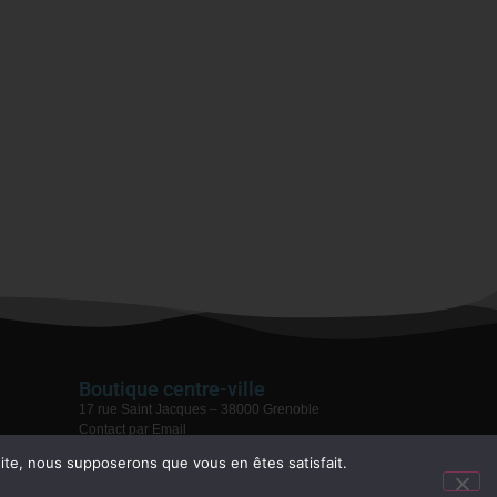
Boutique centre-ville
17 rue Saint Jacques – 38000 Grenoble
Contact par Email
04 76 59 28 08
 site, nous supposerons que vous en êtes satisfait.