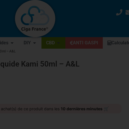
uides
DIY
CBD
ANTI GASPI
Calculat
50ml – A&L
iquide Kami 50ml – A&L
🛒
achat(s) de ce produit dans les
10 dernières minutes