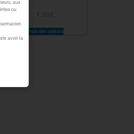
neurs, aux
intes ou
1.10
€
pharmacien
Choix des options
te avoir la