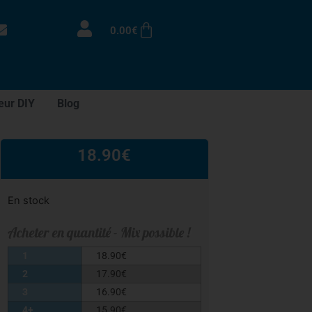
0.00
€
eur DIY
Blog
18.90
€
En stock
Acheter en quantité - Mix possible !
1
18.90
€
2
17.90
€
3
16.90
€
4+
15.90
€