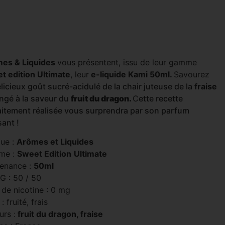
es & Liquides
vous présentent, issu de leur gamme
t edition Ultimate
, leur
e-liquide Kami 50ml.
Savourez
licieux goût sucré-acidulé de la chair juteuse de la
fraise
ngé à la saveur du
fruit du dragon.
C
ette recette
aitement réalisée vous surprendra par son parfum
ant !
ue :
Arômes et Liquides
me :
Sweet Edition
Ultimate
enance :
50ml
G : 50 / 50
 de nicotine : 0 mg
: fruité, frais
urs :
fruit du dragon, fraise