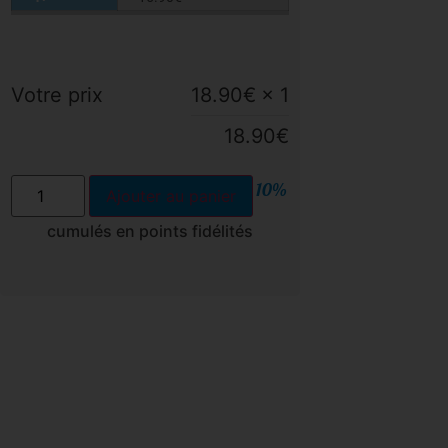
Votre prix
18.90
€
× 1
18.90
€
10%
Ajouter au panier
cumulés en points fidélités