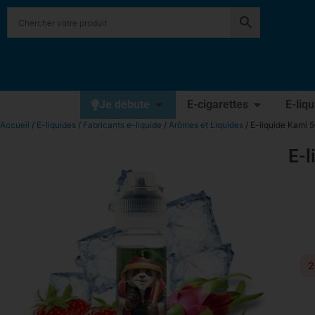
Je débute
E-cigarettes
E-liq
Accueil
/
E-liquides
/
Fabricants e-liquide
/
Arômes et Liquides
/ E-liquide Kami 
E-l
2