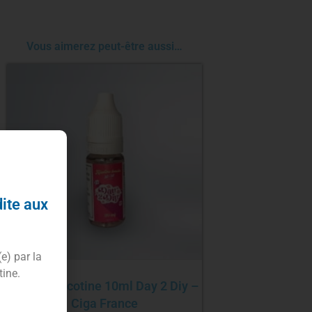
Vous aimerez peut-être aussi…
dite aux
(e) par la
tine.
Booster nicotine 10ml Day 2 Diy –
Ciga France