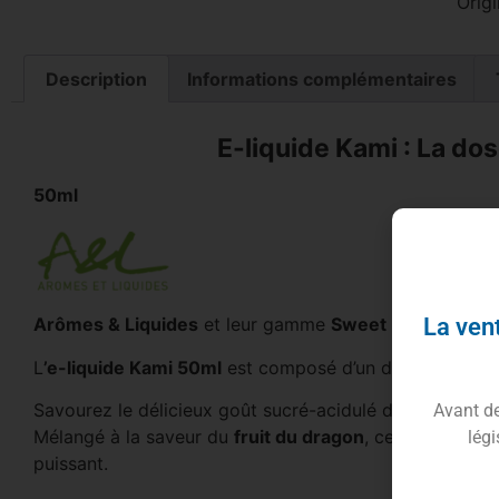
Origi
Description
Informations complémentaires
E-liquide Kami : La dose
50ml
La vent
Arômes & Liquides
et leur gamme
Sweet Edition Ulti
L
’e-liquide Kami 50ml
est composé d’un duo de fruit ultr
Savourez le délicieux goût sucré-acidulé de la chair ju
Avant de 
Mélangé à la saveur du
fruit du dragon
, cette recette
légi
puissant.