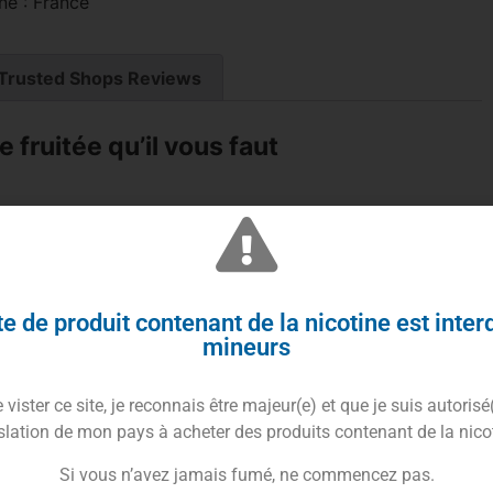
ne : France
Trusted Shops Reviews
 fruitée qu’il vous faut
e de produit contenant de la nicotine est inter
mate
ont adapté leur concentré en
e-liquide
de
50ml
.
mineurs
a frais : le
fruit du dragon
et la
fraise
!
teuse de la
fraise
.
vister ce site, je reconnais être majeur(e) et que je suis autorisé
 parfaitement réalisée vous surprendra par son parfum
slation de mon pays à acheter des produits contenant de la nico
Si vous n’avez jamais fumé, ne commencez pas.