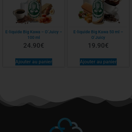
E-liquide Big Kawa – O’Juicy –
E-liquide Big Kawa 50 ml –
100 ml
O’Juicy
24.90
€
19.90
€
Ajouter au panier
Ajouter au panier