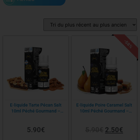
Saveur
-58%
PG/VG
Contenance
Nicotine
E-liquide Tarte Pécan Salt
E-liquide Poire Caramel Salt
10ml Péché Gourmand –
10ml Péché Gourmand –
Sel de nicotine
LiquideLab
LiquideLab
5.90
€
5.90
€
2.50
€