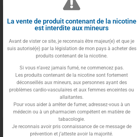
-50%
La vente de produit contenant de la nicotine
est interdite aux mineurs
Avant de vister ce site, je reconnais être majeur(e) et que je
suis autorisé(e) par la législation de mon pays à acheter des
produits contenant de la nicotine.
Si vous n’avez jamais fumé, ne commencez pas.
E-liquide Popcorn caramel
E-liquide Poire caramel 50ml –
Les produits contenant de la nicotine sont fortement
50ml – Péché gourmand –
Péché gourmand – O’Jlab
déconseillés aux mineurs, aux personnes ayant des
O’Jlab
19.90
€
9.90
€
19.90
€
problèmes cardio-vasculaires et aux femmes enceintes ou
allaitantes.
Ajouter au panier
Ajouter au panier
Pour vous aider à arrêter de fumer, adressez-vous à un
médecin ou à un pharmacien compétent en matière de
tabacologie.
Je reconnais avoir pris connaissance de ce message de
prévention et j’atteste avoir la majorité.