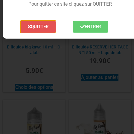
Pour quitter ce site cliquez sur QUITTER
QUITTER
ENTRER
E-liquide big kawa 10 ml – O-
E-liquide RÉSERVE HÉRITAGE
Jlab
N°1 50 ml – Liquidelab
19.90
€
5.90
€
Ajouter au panier
Choix des options