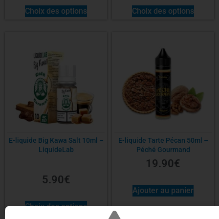
Choix des options
Choix des options
E-liquide Big Kawa Salt 10ml –
E-liquide Tarte Pécan 50ml –
LiquideLab
Péché Gourmand
19.90
€
5.90
€
Ajouter au panier
Choix des options