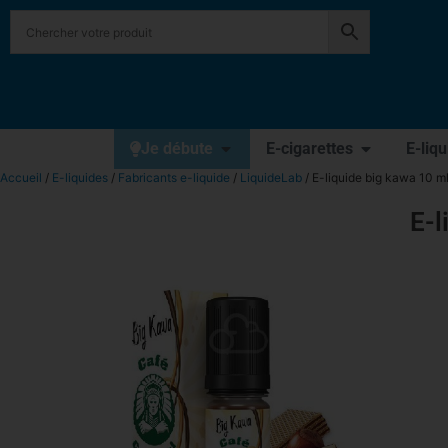
Je débute
E-cigarettes
E-liq
Accueil
/
E-liquides
/
Fabricants e-liquide
/
LiquideLab
/ E-liquide big kawa 10 m
E-l