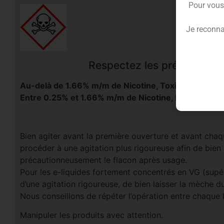
Pour vous
Je reconna
Respectez les précautions d
Au-delà de 1.66% m/m de Nicotine, Toxique en cas d
Entre 0.25% et 1.66% m/m de Nicotine, Nocif en cas
Bien agiter avant la première ouverture et avant chaqu
procéder à une agitation plus rigoureuse afin de bien
précautionneusement le flacon après usage.
Pour les e-liquides fortement concentrés en VG (supé
d’une agitation rigoureuse, de bien laisser la mèche d
Nous conseillons de répéter l’opération entre chaque
Manipuler les produits avec attention.