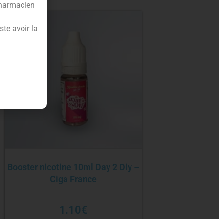
pharmacien
te avoir la
Booster nicotine 10ml Day 2 Diy –
Ciga France
1.10
€