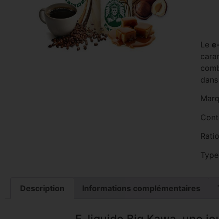
Le
e
caram
comb
dans 
Marq
Cont
Rati
Type
Description
Informations complémentaires
E-liquide Big Kawa, une j