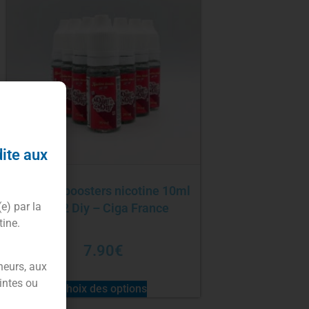
dite aux
Pack 10 boosters nicotine 10ml
(e) par la
Day 2 Diy – Ciga France
tine.
7.90
€
neurs, aux
intes ou
Choix des options