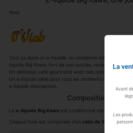
10ml
Tout ça dans un e-liquide, un condensé d’équilibre et d
liquide Big Kawa, fort de son succès, revient en flacon
La vent
Un délicieux café gourmand avec des notes de caramel l
Un e-liquide idéal pour tous les moments de la journée
e-liquide d’exception.
Avant de 
légi
Composition du E-li
Le
e-liquide Big Kawa
est conditionné dans un flacon 
Les produ
Chaque fiole est composée d’un
ratio de 50PG/50VG,
personn