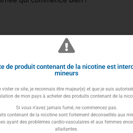
e gourmandise ! Pour notre plus grand plaisir, le e-
 10ml TPD.
e de produit contenant de la nicotine est inter
atté et ses gaufrettes à la noisette.
mineurs
; O-juicy nous prouve encore son savoir faire dans ce
vister ce site, je reconnais être majeur(e) et que je suis autorisé
slation de mon pays à acheter des produits contenant de la nico
quide Big Kawa 10ml
Si vous n’avez jamais fumé, ne commencez pas.
PET de 10ml avec sécurité enfant.
its contenant de la nicotine sont fortement déconseillés aux mi
c’est le compromis idéal.
es ayant des problèmes cardio-vasculaires et aux femmes ence
allaitantes.