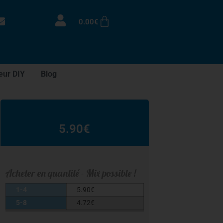
0.00
€
eur DIY
Blog
5.90
€
Acheter en quantité - Mix possible !
1-4
5.90
€
5-8
4.72
€