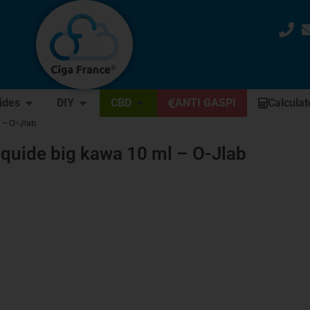
uides
DIY
CBD
ANTI GASPI
Calculat
l – O-Jlab
iquide big kawa 10 ml – O-Jlab