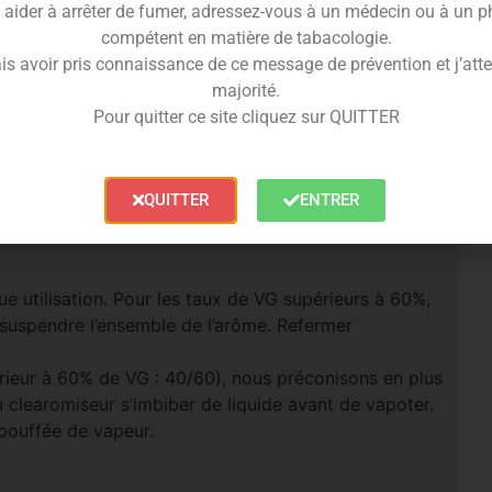
 aider à arrêter de fumer, adressez-vous à un médecin ou à un 
compétent en matière de tabacologie.
is avoir pris connaissance de ce message de prévention et j’attes
majorité.
Pour quitter ce site cliquez sur QUITTER
’utilisations des e-liquides
’ingestion
QUITTER
ENTRER
 d’ingestion
e utilisation. Pour les taux de VG supérieurs à 60%,
 suspendre l’ensemble de l’arôme. Refermer
rieur à 60% de VG : 40/60), nous préconisons en plus
u clearomiseur s’imbiber de liquide avant de vapoter.
 bouffée de vapeur.