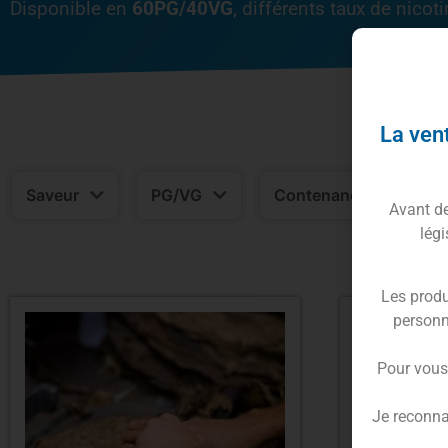
Disponible en
60PG/40VG
, différents taux de nicot
La vent
Saveur
PG/VG
Contenance
N
Avant de 
légi
Les produ
personn
Pour vous
Je reconna