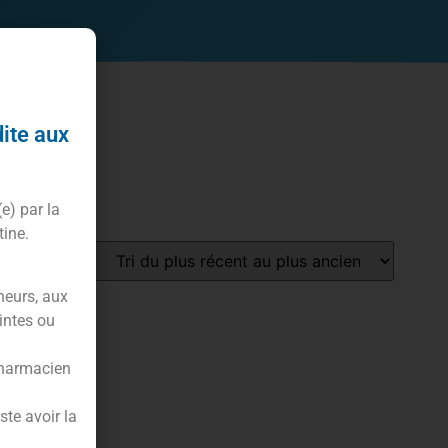
dite aux
(e) par la
tine.
neurs, aux
-58%
intes ou
pharmacien
te avoir la