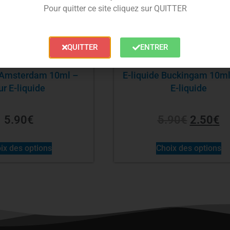
Pour quitter ce site cliquez sur QUITTER
QUITTER
ENTRER
e Amsterdam 10ml –
E-liquide Buckingam 10ml
ur E-liquide
E-liquide
5.90
€
5.90
€
2.50
€
ix des options
Choix des options