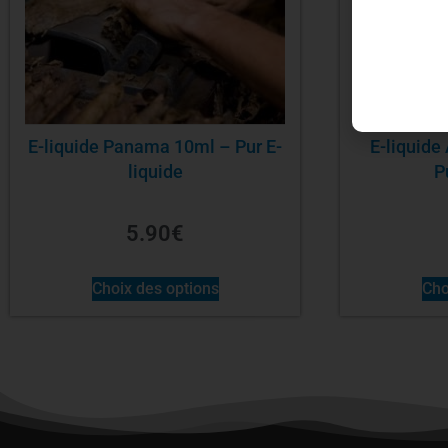
E-liquide Panama 10ml – Pur E-
E-liquid
liquide
P
5.90
€
Choix des options
Cho