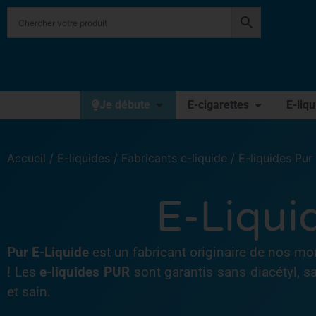
Je débute
E-cigarettes
E-liq
Accueil
/
E-liquides
/
Fabricants e-liquide
/ E-liquides Pur
E-Liqui
Pur E-Liquide
est un fabricant originaire de nos m
! Les
e-liquides PUR
sont garantis sans diacétyl, 
et sain.