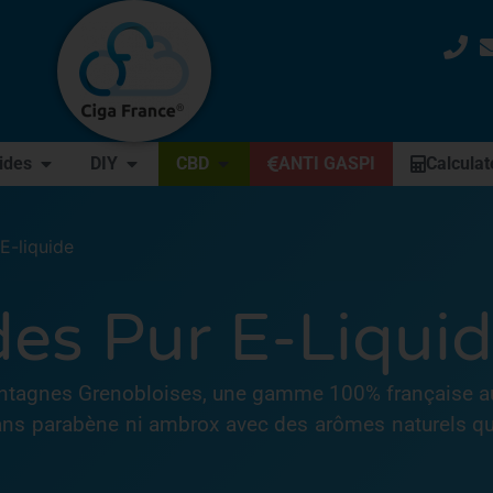
uides
DIY
CBD
ANTI GASPI
Calculat
 E-liquide
des Pur E-Liqui
ontagnes Grenobloises, une gamme 100% française aux
sans parabène ni ambrox avec des arômes naturels qu