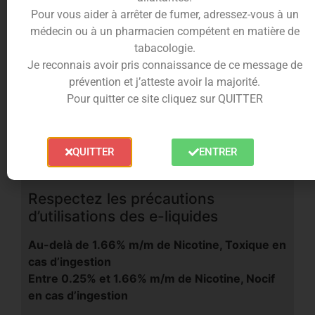
vapeur et intensité des saveurs. Fabriqué par
Pour vous aider à arrêter de fumer, adressez-vous à un
Gobar, une marque reconnue pour ses arômes
médecin ou à un pharmacien compétent en matière de
uniques,
Blueberry Ice
promet une vape fruitée et
tabacologie.
ultra fraiche, parfaite pour une pause fraîche à
Je reconnais avoir pris connaissance de ce message de
tout moment de la journée.
prévention et j’atteste avoir la majorité.
Pour quitter ce site cliquez sur QUITTER
QUITTER
ENTRER
Respectez les précautions
d’utilisations des e-liquides
Au-delà de 1.66% m/m de Nicotine, Toxique en
cas d’ingestion
Entre 0.25% et 1.66% m/m de Nicotine, Nocif
en cas d’ingestion