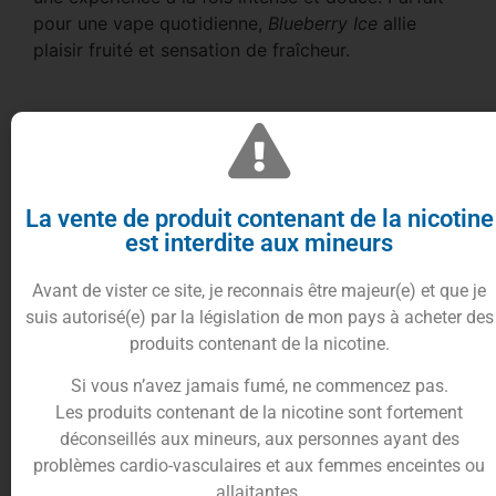
pour une vape quotidienne,
Blueberry Ice
allie
plaisir fruité et sensation de fraîcheur.
Une Vague de Fraîcheur Fruité – Blueberry
La vente de produit contenant de la nicotine
Ice par Tornadoliq
est interdite aux mineurs
Le
Blueberry Ice
de Tornadoliq
est un e-liquide en
Avant de vister ce site, je reconnais être majeur(e) et que je
format pratique de 10ml qui combine la douceur
suis autorisé(e) par la législation de mon pays à acheter des
de la myrtille et une touche glacée pour une vape
produits contenant de la nicotine.
rafraîchissante. Conçu avec du sel de nicotine, il
est disponible en 10mg (1%) ou 20mg (2%) pour
Si vous n’avez jamais fumé, ne commencez pas.
une absorption rapide de la nicotine et un hit en
Les produits contenant de la nicotine sont fortement
gorge plus doux, idéal pour les besoins de
déconseillés aux mineurs, aux personnes ayant des
satisfaction instantanée. Avec un ratio PG/VG de
problèmes cardio-vasculaires et aux femmes enceintes ou
50/50, cet e-liquide offre un parfait équilibre entre
allaitantes.