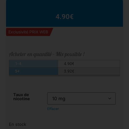
4.90
€
Exclusivité PRIX WEB
Acheter en quantité - Mix possible !
1-4
4.90
€
5+
3.92
€
Taux de
nicotine
Effacer
En stock