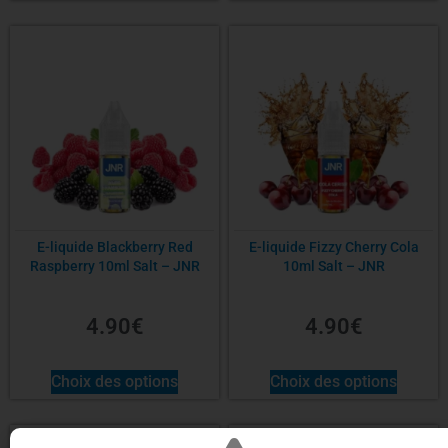
E-liquide Blackberry Red
E-liquide Fizzy Cherry Cola
Raspberry 10ml Salt – JNR
10ml Salt – JNR
4.90
€
4.90
€
Choix des options
Choix des options