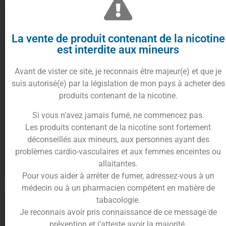
La vente de produit contenant de la nicotine
est interdite aux mineurs
Avant de vister ce site, je reconnais être majeur(e) et que je
suis autorisé(e) par la législation de mon pays à acheter des
produits contenant de la nicotine.
E-liquide New Blue Cherry
E-liquide Blueberry Raspberry
Cranberry 10ml Salt – JNR
Salt – TornadoLiq
Si vous n’avez jamais fumé, ne commencez pas.
Les produits contenant de la nicotine sont fortement
4.90
€
4.90
€
déconseillés aux mineurs, aux personnes ayant des
problèmes cardio-vasculaires et aux femmes enceintes ou
allaitantes.
Choix des options
Choix des options
Pour vous aider à arrêter de fumer, adressez-vous à un
médecin ou à un pharmacien compétent en matière de
tabacologie.
Je reconnais avoir pris connaissance de ce message de
prévention et j’atteste avoir la majorité.