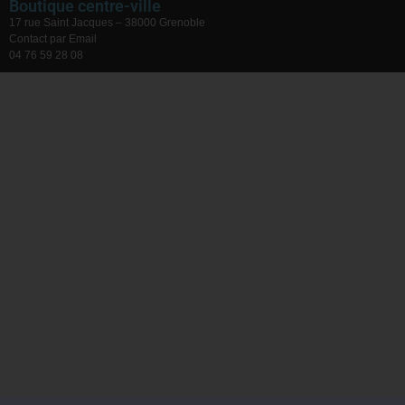
Boutique centre-ville
17 rue Saint Jacques – 38000 Grenoble
Contact par Email
04 76 59 28 08