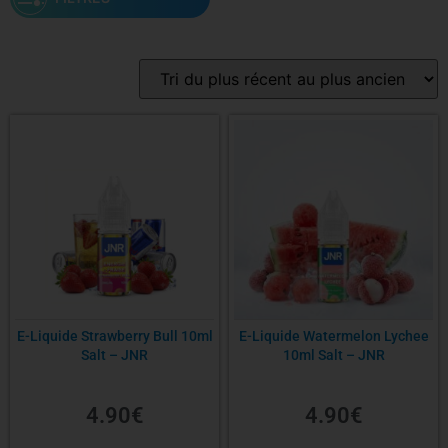
Gamme
Saveur
PG/VG
Contenance
E-Liquide Strawberry Bull 10ml
E-Liquide Watermelon Lychee
Salt – JNR
10ml Salt – JNR
Nicotine
4.90
€
4.90
€
Origine