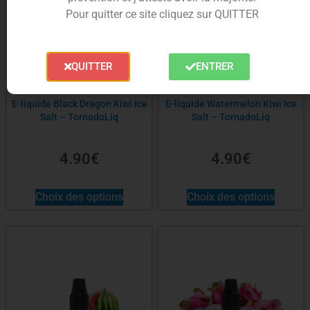
Pour quitter ce site cliquez sur QUITTER
QUITTER
ENTRER
E-liquide Black Dragon Kiwi Ice
E-liquide Watermelon Kiwi Ice
Salt – TornadoLiq
Salt – TornadoLiq
4.90
€
4.90
€
Choix des options
Choix des options