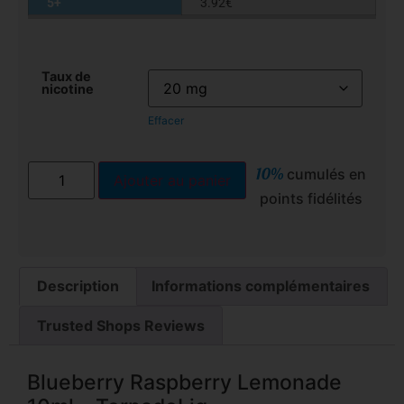
5+
3.92
€
Taux de
nicotine
Effacer
10%
cumulés en
Ajouter au panier
points fidélités
Description
Informations complémentaires
Trusted Shops Reviews
Blueberry Raspberry Lemonade