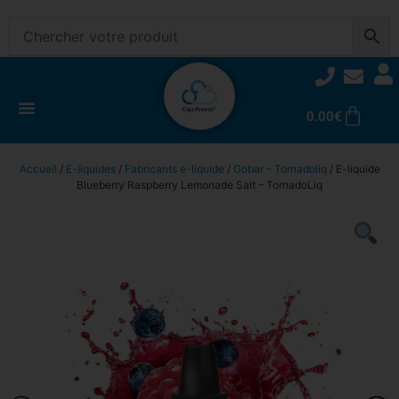
0.00
€
Accueil
/
E-liquides
/
Fabricants e-liquide
/
Gobar - Tornadoliq
/ E-liquide
Blueberry Raspberry Lemonade Salt – TornadoLiq