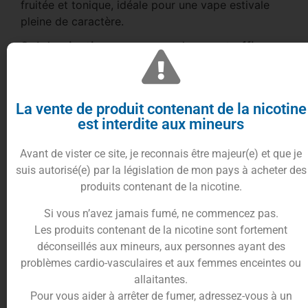
fruitée et tonique, idéale pour une vape estivale
pleine de caractère.
Sel de nicotine : une vape douce et efficace
Formulé en sel de nicotine, le Blueberry Raspberry
Lemonade Salt 10ml offre une absorption rapide
de la nicotine et un hit en gorge plus doux qu’un e-
La vente de produit contenant de la nicotine
est interdite aux mineurs
liquide classique.
Cette formulation permet de profiter d’un dosage
Avant de vister ce site, je reconnais être majeur(e) et que je
élevé tout en conservant une sensation de vape
suis autorisé(e) par la législation de mon pays à acheter des
fluide et agréable, parfaitement adaptée aux
produits contenant de la nicotine.
vapoteurs utilisant des pods ou cigarettes
électroniques à faible puissance.
Si vous n’avez jamais fumé, ne commencez pas.
Les produits contenant de la nicotine sont fortement
Un e-liquide conçu pour les pods et la vape
quotidienne
déconseillés aux mineurs, aux personnes ayant des
problèmes cardio-vasculaires et aux femmes enceintes ou
Grâce à sa composition équilibrée, ce e-liquide
allaitantes.
assure une excellente restitution des arômes
Pour vous aider à arrêter de fumer, adressez-vous à un
fruités tout en préservant les résistances des