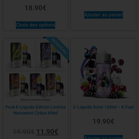
18.90
€
Ajouter au panier
Choix des options
NOUVEAU
-40%
Pack E-Liquide Édition Limitée
E-Liquide Romi 100ml – K-Fuel
Neosweet Cirkus 60ml
19.90
€
19.90
€
11.90
€
Ajouter au panier