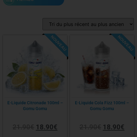
Marque
NOUVEAU
NOUVEAU
-14%
-14%
Gamme
Saveur
PG/VG
E-Liquide Citronade 100ml –
E-Liquide Cola Fizz 100ml –
Gomu Gomu
Gomu Gomu
Contenance
21.90
€
18.90
€
21.90
€
18.90
€
Nicotine