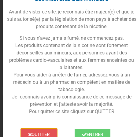
Avant de vister ce site, je reconnais être majeur(e) et que je
suis autorisé(e) par la législation de mon pays à acheter des
produits contenant de la nicotine.
Si vous n’avez jamais fumé, ne commencez pas.
E-Liquide Strawberry Bull 10ml
E-Liquide Watermelon Lychee
Les produits contenant de la nicotine sont fortement
Salt – JNR
10ml Salt – JNR
déconseillés aux mineurs, aux personnes ayant des
problèmes cardio-vasculaires et aux femmes enceintes ou
4.90
€
4.90
€
allaitantes.
Pour vous aider à arrêter de fumer, adressez-vous à un
Choix des options
Choix des options
médecin ou à un pharmacien compétent en matière de
tabacologie.
Je reconnais avoir pris connaissance de ce message de
prévention et j’atteste avoir la majorité.
Pour quitter ce site cliquez sur QUITTER
QUITTER
ENTRER