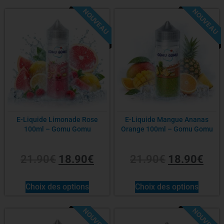
NOUVEAU
NOUVEAU
-14%
-14%
E-Liquide Limonade Rose
E-Liquide Mangue Ananas
100ml – Gomu Gomu
Orange 100ml – Gomu Gomu
21.90
€
18.90
€
21.90
€
18.90
€
Choix des options
Choix des options
NOUVEAU
NOUVEAU
-14%
-14%