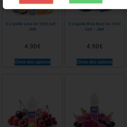
E-Liquide Love 66 10ml Salt –
E-Liquide Blue Razz Ice 10ml
JNR
Salt – JNR
4.90
€
4.90
€
Choix des options
Choix des options