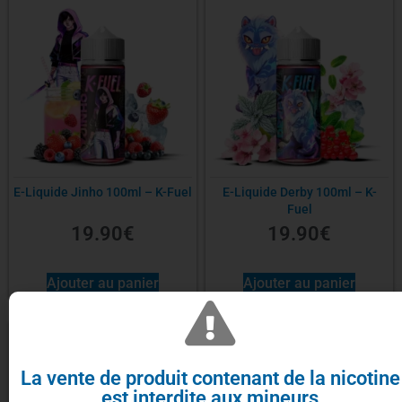
E-Liquide Jinho 100ml – K-Fuel
E-Liquide Derby 100ml – K-
Fuel
19.90
€
19.90
€
Ajouter au panier
Ajouter au panier
La vente de produit contenant de la nicotine
est interdite aux mineurs