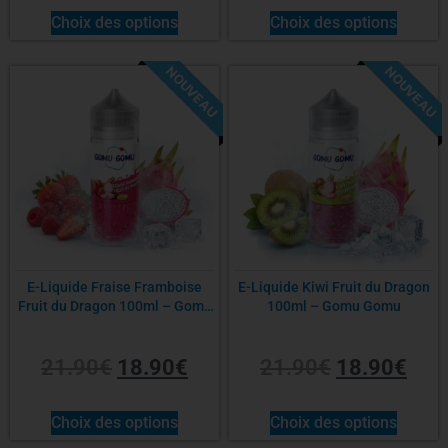
Choix des options
Choix des options
Sel de nicotine
NOUVEAU
NOUVEAU
-14%
-14%
Origine
E-Liquide Fraise Framboise
E-Liquide Kiwi Fruit du Dragon
Fruit du Dragon 100ml – Gomu
100ml – Gomu Gomu
Gomu
21.90
€
18.90
€
21.90
€
18.90
€
Choix des options
Choix des options