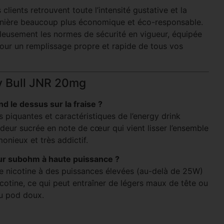
s clients retrouvent toute l’intensité gustative et la
manière beaucoup plus économique et éco-responsable.
leusement les normes de sécurité en vigueur, équipée
pour un remplissage propre et rapide de tous vos
y Bull JNR 20mg
d le dessus sur la fraise ?
s piquantes et caractéristiques de l’energy drink
ondeur sucrée en note de cœur qui vient lisser l’ensemble
monieux et très addictif.
seur subohm à haute puissance ?
de nicotine à des puissances élevées (au-delà de 25W)
tine, ce qui peut entraîner de légers maux de tête ou
u pod doux.