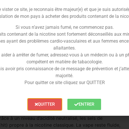
vister ce site, je reconnais être majeur(e) et que je suis autorisé
-dynamique conçue pour réveiller vos papilles. La
slation de mon pays à acheter des produits contenant de la nico
veur unique, sucrée et légèrement acidulée d’une
une **fraise** rouge mûrie à point. La douceur fruitée
Si vous n’avez jamais fumé, ne commencez pas.
ique de la boisson pour un équilibre gustatif parfait.
its contenant de la nicotine sont fortement déconseillés aux mi
es ayant des problèmes cardio-vasculaires et aux femmes ence
raîcheur intense (effet Ice) accompagne chaque
allaitantes.
 offrir une sensation désaltérante unique et un hit
 aider à arrêter de fumer, adressez-vous à un médecin ou à un 
s propre aux formulations puffs, la longueur en
compétent en matière de tabacologie.
 ces notes sucrées et piquantes de longues minutes
is avoir pris connaissance de ce message de prévention et j’attes
majorité.
otine en 20 mg/ml
Pour quitter ce site cliquez sur QUITTER
 besoins élevés en nicotine ou en phase de transition
sels de nicotine dosés à
20 mg/ml
pour une efficacité
QUITTER
ENTRER
âce à un niveau d’acidité neutralisé, les sels de
hit) propre à la nicotine classique. La vape reste fluide,