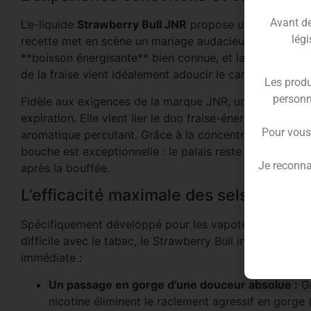
Avant de 
L’e-liquide
Strawberry Bull JNR
propose une vape ultra
légi
recette met en scène un mariage audacieux entre la sa
**boisson énergisante** bien connue, et la tendresse d’
de la fraise vient idéalement adoucir le caractère électr
Les produ
personn
Fidèle aux exigences de la marque JNR, une brise de f
expiration. Elle vient lier le duo fraise-énergisant pour
Pour vous
aromatique percutant. Grâce à la concentration d’arôme
bouche est exceptionnelle : le palais reste tapissé de
Je reconna
après la bouffée.
L’efficacité maximale des sels de nic
Spécifiquement développé pour les vapoteurs ayant des
difficile avec le tabac, le Strawberry Bull intègre des 
immédiate :
Un passage en gorge d’une douceur absolue :
Gr
nicotine éliminent le raclement agressif en gorge (