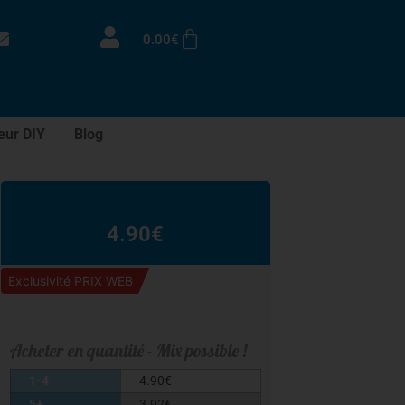
0.00
€
eur DIY
Blog
4.90
€
Exclusivité PRIX WEB
Acheter en quantité - Mix possible !
1-4
4.90
€
5+
3.92
€