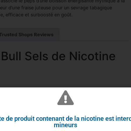
e associe le peps d’une boisson énergisante mythique à la
eur d’une fraise juteuse pour un sevrage tabagique
e, efficace et surboosté en goût.
Trusted Shops Reviews
Bull Sels de Nicotine
e de produit contenant de la nicotine est inter
mineurs
 du Strawberry Bull