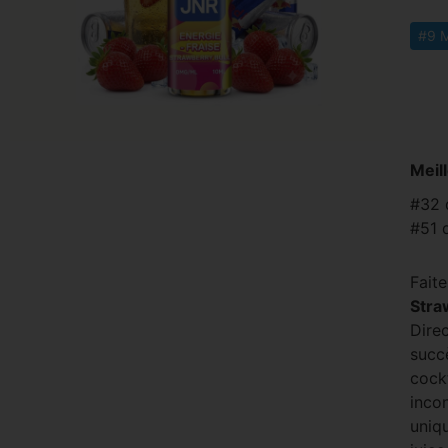
#9 M
Meil
#32 
#51 
Faite
Stra
Direc
succ
cock
inco
uniq