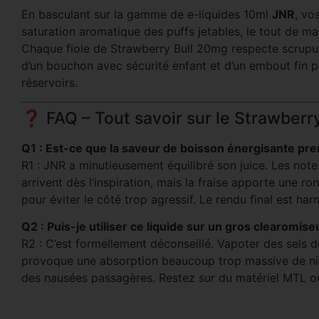
En basculant sur la gamme de e-liquides 10ml
JNR
, vo
saturation aromatique des puffs jetables, le tout de 
Chaque fiole de Strawberry Bull 20mg respecte scrupu
d’un bouchon avec sécurité enfant et d’un embout fin 
réservoirs.
❓ FAQ – Tout savoir sur le Strawberr
Q1 : Est-ce que la saveur de boisson énergisante pren
R1 : JNR a minutieusement équilibré son juice. Les note
arrivent dès l’inspiration, mais la fraise apporte une r
pour éviter le côté trop agressif. Le rendu final est har
Q2 : Puis-je utiliser ce liquide sur un gros clearomi
R2 : C’est formellement déconseillé. Vapoter des sels 
provoque une absorption beaucoup trop massive de nico
des nausées passagères. Restez sur du matériel MTL o