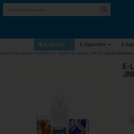
Je débute
E-cigarettes
E-liq
Accueil
/
E-liquides
/
Fabricants e-liquide
/
E-liquides JNR
/ E-Liquide Strawberry
E-L
JN
2