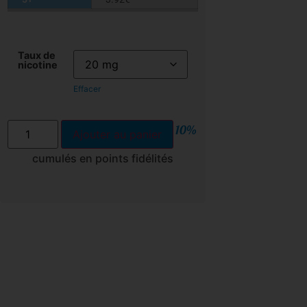
Taux de
nicotine
Effacer
10%
Ajouter au panier
cumulés en points fidélités