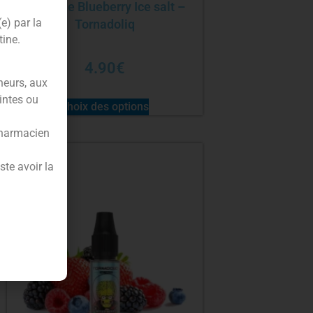
E-liquide Blueberry Ice salt –
(e) par la
Tornadoliq
tine.
4.90
€
neurs, aux
intes ou
Choix des options
pharmacien
te avoir la