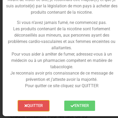
suis autorisé(e) par la législation de mon pays à acheter des
La fiabilité aromatique JNR
produits contenant de la nicotine.
La marque JNR propose des recettes modernes et
Si vous n’avez jamais fumé, ne commencez pas.
équilibrées, pensées pour offrir une vape stable et
Les produits contenant de la nicotine sont fortement
régulière. Le Mango Passion Fruit bénéficie d’une
déconseillés aux mineurs, aux personnes ayant des
formulation précise et d’arômes fidèles, pour une
problèmes cardio-vasculaires et aux femmes enceintes ou
expérience aromatique constante.
allaitantes.
Pour vous aider à arrêter de fumer, adressez-vous à un
Respectez les précautions
médecin ou à un pharmacien compétent en matière de
d’utilisations des e-liquides
tabacologie.
Je reconnais avoir pris connaissance de ce message de
Au-delà de 1.66% m/m de
prévention et j’atteste avoir la majorité.
Nicotine, Toxique en cas
Pour quitter ce site cliquez sur QUITTER
d’ingestion
Entre 0.25% et 1.66% m/m de Nicotine, Nocif
en cas d’ingestion
QUITTER
ENTRER
Bien agiter avant la première ouverture et avant
chaque utilisation. Pour les taux de VG