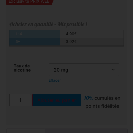
Exclusivité PRIX WEB
Acheter en quantité - Mix possible !
1-4
4.90
€
5+
3.92
€
Taux de
nicotine
Effacer
10%
cumulés en
Ajouter au panier
points fidélités