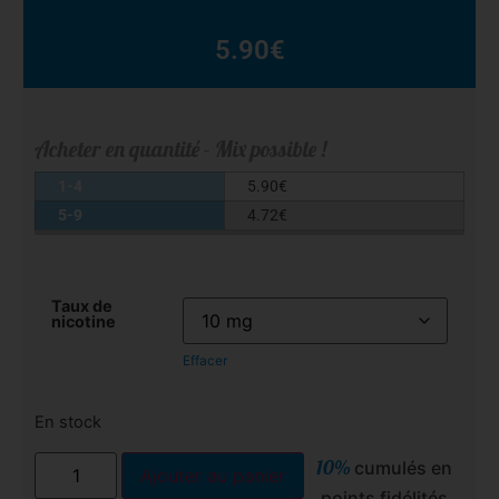
5.90
€
Acheter en quantité - Mix possible !
1-4
5.90
€
5-9
4.72
€
Taux de
nicotine
Effacer
En stock
10%
cumulés en
Ajouter au panier
points fidélités