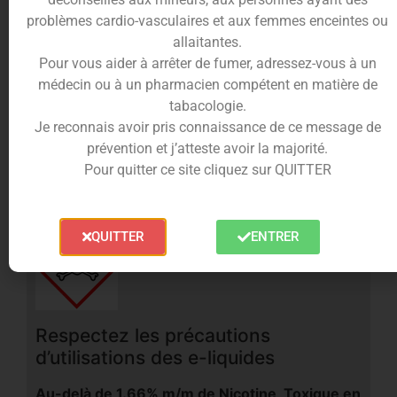
problèmes cardio-vasculaires et aux femmes enceintes ou
Qualité premium par Vape47
allaitantes.
Fabriqué en France par Vape47, le e-liquide Frisson
Pour vous aider à arrêter de fumer, adressez-vous à un
Mangue bénéficie d’une traçabilité irréprochable et
médecin ou à un pharmacien compétent en matière de
d’une formule premium garantie sans diacétyle,
tabacologie.
parabène ni ambrox. Idéal pour vapoter toute la
Je reconnais avoir pris connaissance de ce message de
journée sans lassitude, ce fruit givré intense
prévention et j’atteste avoir la majorité.
s’impose comme un incontournable des amateurs
Pour quitter ce site cliquez sur QUITTER
de sensations fortes et d’e-liquides fruités.
QUITTER
ENTRER
Respectez les précautions
d’utilisations des e-liquides
Au-delà de 1.66% m/m de Nicotine, Toxique en