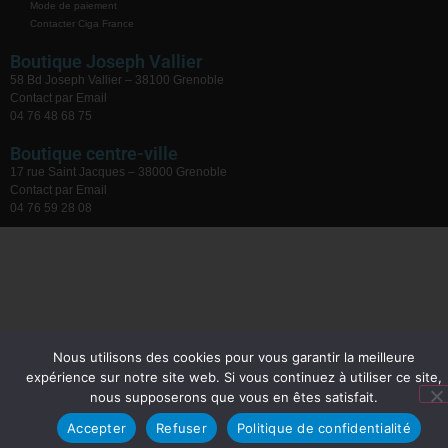
Mode de paiement
Contacter Ciga France
Boutique Joseph Vallier
58 Bd Joseph Vallier – 38100 Grenoble
Contact par Email
04 76 48 68 75
Boutique centre-ville
17 rue Saint Jacques – 38000 Grenoble
Contact par Email
04 76 59 28 08
Nous utilisons des cookies pour vous garantir la meilleure
expérience sur notre site web. Si vous continuez à utiliser ce site,
nous supposerons que vous en êtes satisfait.
Accepter
Refuser
Politique de confidentialité