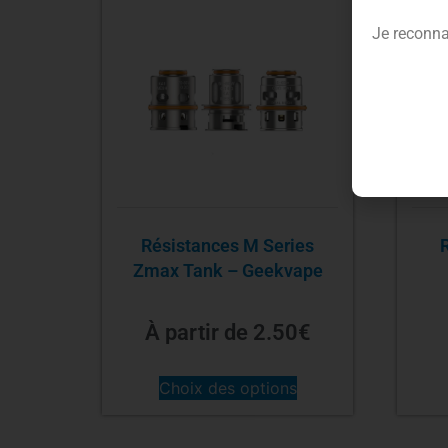
Je reconna
Résistances M Series
Zmax Tank – Geekvape
À partir de
2.50
€
Choix des options