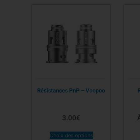
Résistances PnP – Voopoo
3.00
€
Choix des options