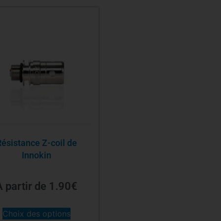
Résistance Z-coil de
Innokin
À partir de
1.90
€
Choix des options