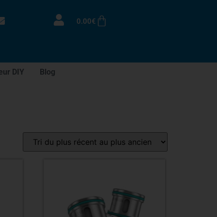
0.00
€
eur DIY
Blog