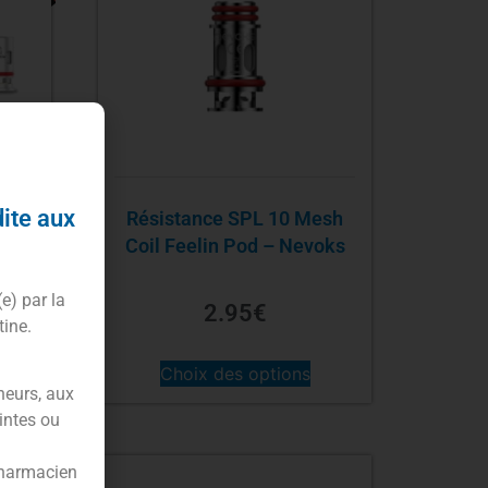
dite aux
Résistance SPL 10 Mesh
Coil Feelin Pod – Nevoks
(e) par la
2.95
€
tine.
Choix des options
neurs, aux
intes ou
pharmacien