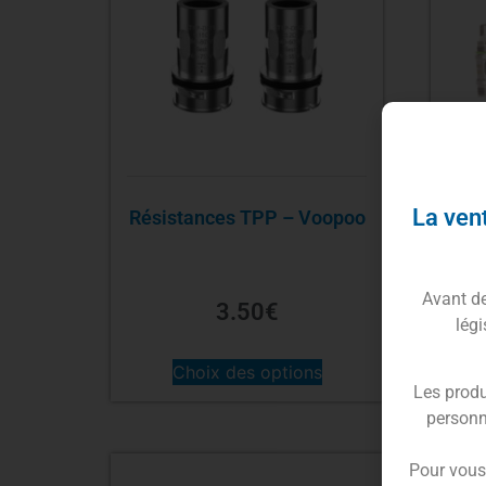
La vent
Résistances TPP – Voopoo
Rés
Avant de 
3.50
€
légi
Choix des options
Les produ
personn
Pour vous