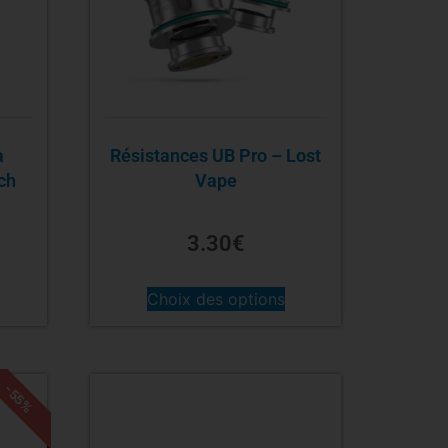
a
Résistances UB Pro – Lost
ch
Vape
3.30
€
Choix des options
-55%