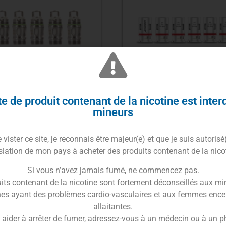
e de produit contenant de la nicotine est inter
istance EC-A (0,3 – 0,5
Résistances PnP –
mineurs
– 0,15) – Eleaf
Generivap
vister ce site, je reconnais être majeur(e) et que je suis autorisé
2.20
€
2.20
€
1.00
€
slation de mon pays à acheter des produits contenant de la nico
Si vous n’avez jamais fumé, ne commencez pas.
Choix des options
Choix des options
its contenant de la nicotine sont fortement déconseillés aux mi
es ayant des problèmes cardio-vasculaires et aux femmes ence
allaitantes.
 aider à arrêter de fumer, adressez-vous à un médecin ou à un 