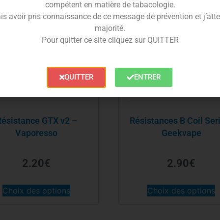
compétent en matière de tabacologie.
is avoir pris connaissance de ce message de prévention et j’attes
majorité.
Pour quitter ce site cliquez sur QUITTER
QUITTER
ENTRER
Résistance GTX v2 –
Résistances B Coil Ser
Vaporesso
Geekvape
2.20
€
2.90
€
Choix des options
Choix des options