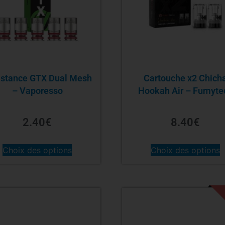
istance GTX Dual Mesh
Cartouche x2 Chich
– Vaporesso
Hookah Air – Fumyte
2.40
€
8.40
€
Choix des options
Choix des options