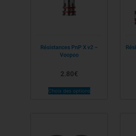
Résistances PnP X v2 –
Rés
Voopoo
2.80
€
Choix des options