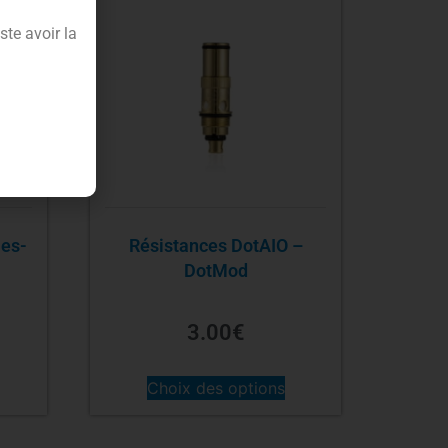
te avoir la
ies-
Résistances DotAIO –
DotMod
3.00
€
Choix des options