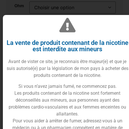
Ohm
10%
cumulés en
Ajouter au panier
La vente de produit contenant de la nicotine
points fidélités
est interdite aux mineurs
Avant de vister ce site, je reconnais être majeur(e) et que je
suis autorisé(e) par la législation de mon pays à acheter des
Description
Informations complémentaires
produits contenant de la nicotine.
Trusted Shops Reviews
Si vous n’avez jamais fumé, ne commencez pas.
Les produits contenant de la nicotine sont fortement
déconseillés aux mineurs, aux personnes ayant des
Des résistances pour votre pod
problèmes cardio-vasculaires et aux femmes enceintes ou
Vinci, Drag et Argus
allaitantes.
Pour vous aider à arrêter de fumer, adressez-vous à un
médecin ou à un pharmacien compétent en matière de