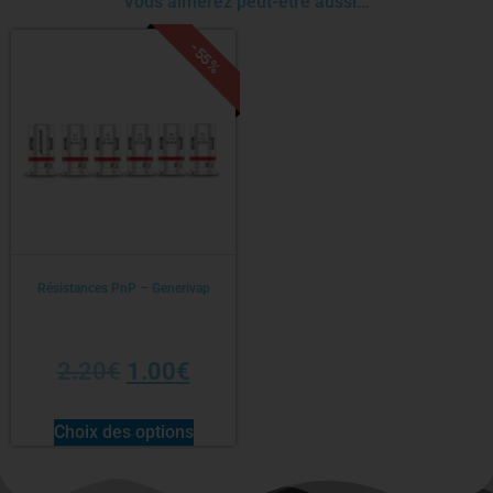
Vous aimerez peut-être aussi…
-55%
Résistances PnP – Generivap
2.20
€
1.00
€
Choix des options