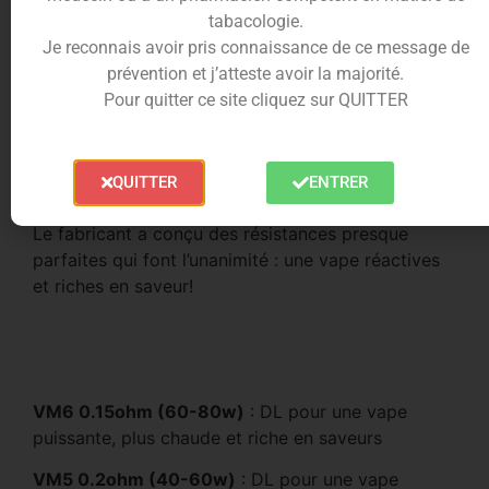
tabacologie.
Je reconnais avoir pris connaissance de ce message de
prévention et j’atteste avoir la majorité.
Pour quitter ce site cliquez sur QUITTER
Les r
ésistances Pnp Voopoo M1, R1, R2
sont
compatible avec le
pod Vinci, drag Argus
. Elles
vous permettront de changer de style de vape en
un clin d’oeil. Elles sont composées de Mesh pour
QUITTER
ENTRER
une chauffe homogène et idéale.
Le fabricant a conçu des résistances presque
parfaites qui font l’unanimité : une vape réactives
et riches en saveur!
VM6 0.15ohm (60-80w)
: DL pour une vape
puissante, plus chaude et riche en saveurs
VM5 0.2ohm (40-60w)
: DL pour une vape