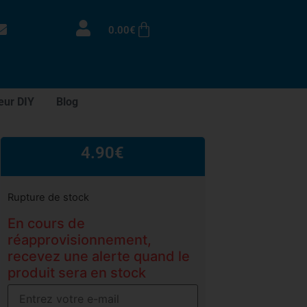
0.00
€
eur DIY
Blog
4.90
€
Rupture de stock
En cours de
réapprovisionnement,
recevez une alerte quand le
produit sera en stock