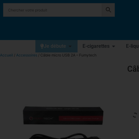
Je débute
E-cigarettes
E-liq
Accueil
/
Accessoires
/ Câble micro USB 2A – Fumytech
Câ