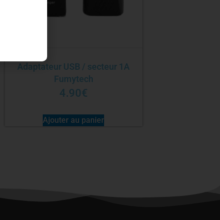
Adaptateur USB / secteur 1A
Fumytech
4.90
€
Ajouter au panier