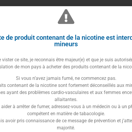
e micro USB Fumytech 2 A pour recharger votre cigarette
e de produit contenant de la nicotine est inter
ronique facilement.
mineurs
ueur : 100 cm
vister ce site, je reconnais être majeur(e) et que je suis autorisé
slation de mon pays à acheter des produits contenant de la nico
Trusted Shops Reviews
Si vous n’avez jamais fumé, ne commencez pas.
its contenant de la nicotine sont fortement déconseillés aux mi
B 2A – Fumytech
es ayant des problèmes cardio-vasculaires et aux femmes ence
allaitantes.
 aider à arrêter de fumer, adressez-vous à un médecin ou à un 
compétent en matière de tabacologie.
is avoir pris connaissance de ce message de prévention et j’attes
majorité.