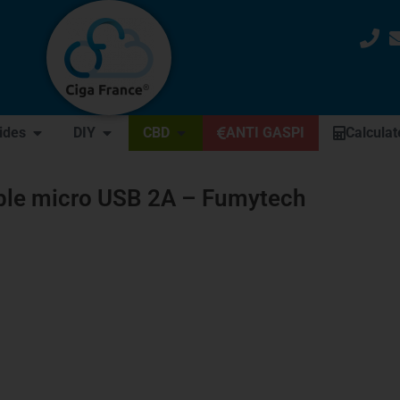
uides
DIY
CBD
ANTI GASPI
Calculat
ble micro USB 2A – Fumytech