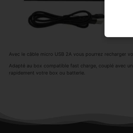
Avec le câble micro USB 2A vous pourrez recharger vot
Adapté au box compatible fast charge, couplé avec un
rapidement votre box ou batterie.