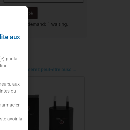
Être alerté
Product in demand: 1 waiting.
dite aux
(e) par la
tine.
Vous aimerez peut-être aussi…
neurs, aux
intes ou
pharmacien
te avoir la