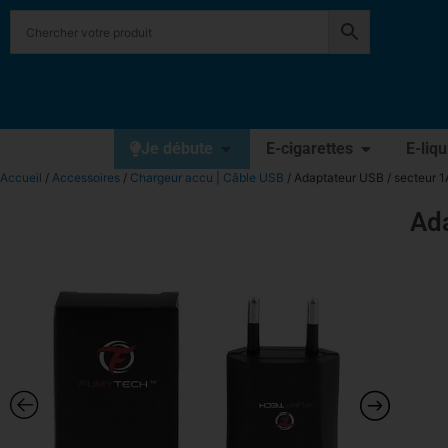
Je débute
E-cigarettes
E-liq
Accueil
/
Accessoires
/
Chargeur accu | Câble USB
/ Adaptateur USB / secteur 
Ad