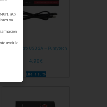
neurs, aux
intes ou
pharmacien
te avoir la
Câble micro USB 2A – Fumytech
4.90
€
Lire la suite