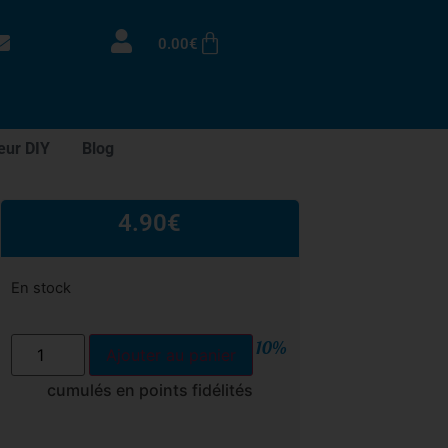
0.00
€
eur DIY
Blog
4.90
€
En stock
10%
Ajouter au panier
cumulés en points fidélités