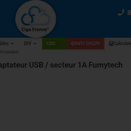
uides
DIY
CBD
ANTI GASPI
Calculat
1A Fumytech
aptateur USB / secteur 1A Fumytech