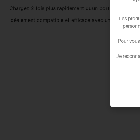
Chargez 2 fois plus rapidement qu’un port USB.
Les produ
Idéalement compatible et efficace avec un
câble USB 1
personn
Pour vous
Je reconna