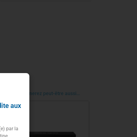
Vous aimerez peut-être aussi…
dite aux
(e) par la
tine.