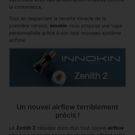
la contenance.
Tout en respectant la recette miracle de la
première version,
Innokin
vous propose une vape
personnalisée grâce à son tout nouveau système
airflow.
Un nouvel airflow terriblement
précis !
Le
Zenith 2
s’équipe donc d’un tout nouvel
airflow
placé sur la partie basse du réservoir, offrant cette