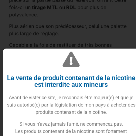
fois-ci un
tirage MTL
ou
RDL
pour plus de
polyvalence.
Plus aérien que son prédécesseur, celui une palette
plus large de réglage.
Capable à la fois de restituer de très bonnes
saveurs
en
MTL
grâce à ses petits trous.
Mais capable également d’offrir un bon nuage en
RDL
grâce à la fente présente aussi !
La vente de produit contenant de la nicotine
est interdite aux mineurs
Avant de vister ce site, je reconnais être majeur(e) et que je
suis autorisé(e) par la législation de mon pays à acheter des
produits contenant de la nicotine.
Si vous n’avez jamais fumé, ne commencez pas.
Les produits contenant de la nicotine sont fortement