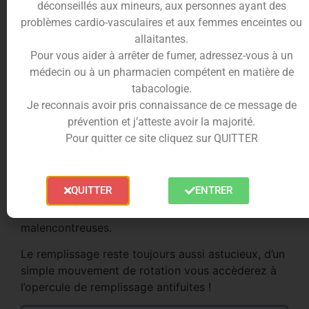
déconseillés aux mineurs, aux personnes ayant des
problèmes cardio-vasculaires et aux femmes enceintes ou
allaitantes.
Pour vous aider à arrêter de fumer, adressez-vous à un
Un design en extension !
médecin ou à un pharmacien compétent en matière de
tabacologie.
Avec son nouveau format le
Zenith 2
possède un
Je reconnais avoir pris connaissance de ce message de
diamètre de
26mm
, capable de s’adapter à la
prévention et j’atteste avoir la majorité.
plupart des box sur le marché.
Pour quitter ce site cliquez sur QUITTER
Le
réservoir
s’agrandit passant d’une contenance
de
4ml
à
5,5ml
de contenance.
QUITTER
ENTRER
Innokin
vous offre également la possibilité de
changer de pyrex en cas de casse
malencontreuses.
Le remplissage reste toujours aussi astucieux, d’un
simple mouvement de rotation vous accèderez à
l’opercule de remplissage antifuites !