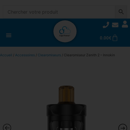
0.00
€
Accueil
/
Accessoires
/
Clearomiseurs
/ Clearomiseur Zenith 2 – Innokin