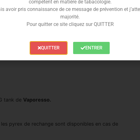
compétent en matière de tabacologie.
is avoir pris connaissance de ce message de prévention et j’attes
majorité.
Pour quitter ce site cliquez sur QUITTER
QUITTER
ENTRER
G tank de
Vaporesso.
,
les pyrex de rechange sont disponibles en cas de