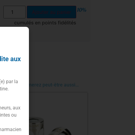
10%
Ajouter au panier
cumulés en points fidélités
dite aux
(e) par la
Vous aimerez peut-être aussi…
tine.
neurs, aux
intes ou
pharmacien