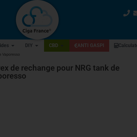
uides
DIY
CBD
ANTI GASPI
Calculat
e Vaporesso
ex de rechange pour NRG tank de
poresso