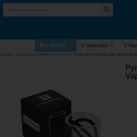
Je débute
E-cigarettes
E-liq
Accueil
/
Accessoires
/
Réservoirs & Pyrex
/ Pyrex de rechange pour NRG tank d
Pyr
Va