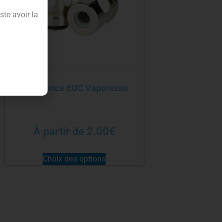
te avoir la
Résistance EUC Vaporesso
À partir de
2.00
€
Choix des options