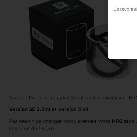
Je reconna
Tank en Pyrex de remplacement pour clearomiseur NR
Version SE 3.5ml et version 5 ml
Pas besoin de changer complètement votre
NRG tank 
casse ou de fissure