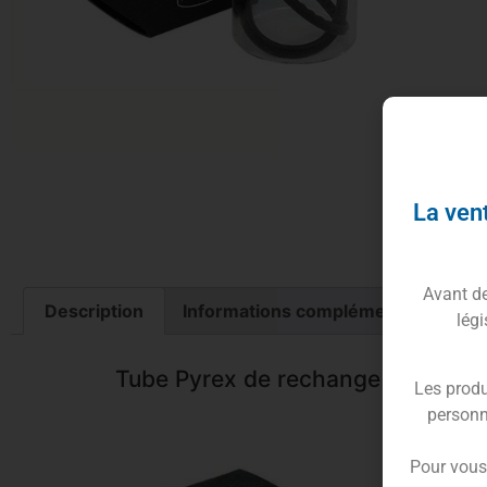
Pyre
Vapo
Disp
La vent
Fabr
Avant de 
Description
Informations complémentaires
légi
Tube Pyrex de rechange pour cle
Les produ
personn
Pour vous