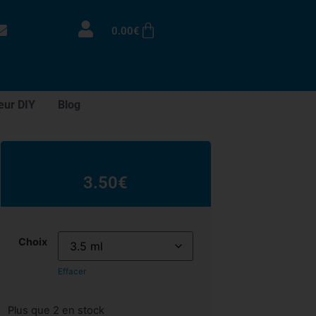
0.00
€
eur DIY
Blog
3.50
€
Choix
Effacer
Plus que 2 en stock