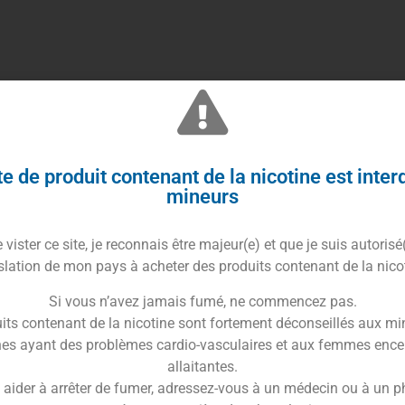
x de remplacement pour le Clearomiseur
NRG tank
de
resso
onible en version SE 3.5 ml et en version 5 ml
e de produit contenant de la nicotine est inter
mineurs
iqué par
Vaporesso
vister ce site, je reconnais être majeur(e) et que je suis autorisé
Trusted Shops Reviews
slation de mon pays à acheter des produits contenant de la nico
Si vous n’avez jamais fumé, ne commencez pas.
aromiseur NRG tank de Vaporesso.
its contenant de la nicotine sont fortement déconseillés aux mi
es ayant des problèmes cardio-vasculaires et aux femmes ence
allaitantes.
 aider à arrêter de fumer, adressez-vous à un médecin ou à un 