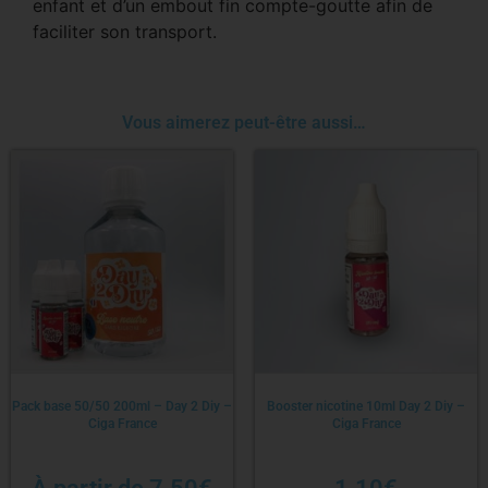
enfant et d’un embout fin compte-goutte afin de
faciliter son transport.
Vous aimerez peut-être aussi…
Pack base 50/50 200ml – Day 2 Diy –
Booster nicotine 10ml Day 2 Diy –
Ciga France
Ciga France