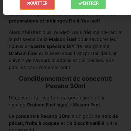
QUITTER
ENTRER
sera capable de détrôner tous vos autres
arômes
concentrés gourmands
et mettre en valeur vos
préparations et mélanges Do It Yourself
.
Alors n’hésitez plus, rendez-vous dès maintenant à
la pâtisserie de la
Maison Fuel
pour savourer leur
nouvelle
recette spéciale DIY
de leur gamme
Graham Fuel
et laissez-vous transporter dans un
univers de saveurs multiples et délicieuses. Vos
papilles vous remercieront !
Conditionnement de concentré
Pecano 30ml
Découvrez la recette ultra gourmande de la
gamme
Graham Fuel
signée
Maison Fuel
.
Le
concentré Pecano 30ml
à un goût de
noix de
pécan, fruits à coques
et de
biscuit vanillé
,
ultra
gourmand !