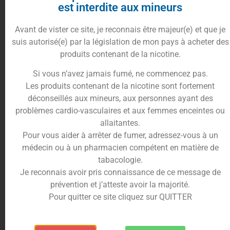
est interdite aux mineurs
de leur gamme
Graham Fuel
.
Avant de vister ce site, je reconnais être majeur(e) et que je
Le
concentré Pecano
est le choix parfait pour les
suis autorisé(e) par la législation de mon pays à acheter des
plus gourmands d’entre vous.
produits contenant de la nicotine.
Disponible en format de
30ml
, ce
concentré
d’arômes
est une véritable explosion de saveurs
Si vous n’avez jamais fumé, ne commencez pas.
pour vos papilles.
Les produits contenant de la nicotine sont fortement
déconseillés aux mineurs, aux personnes ayant des
Imaginez un
biscuit vanillé
délicieusement
problèmes cardio-vasculaires et aux femmes enceintes ou
parfumé, enrobé de
noix de pécan
croquantes et
allaitantes.
légèrement grillées.
Pour vous aider à arrêter de fumer, adressez-vous à un
Vos papilles vont s’extasier devant ce mélange
médecin ou à un pharmacien compétent en matière de
parfaitement équilibré entre la douceur de la
tabacologie.
vanille
et le côté croquant des
fruits à coques
.
Je reconnais avoir pris connaissance de ce message de
Le
concentré Pecano 30ml
est un véritable
prévention et j’atteste avoir la majorité.
classique grâce à sa recette anthologique qui
Pour quitter ce site cliquez sur QUITTER
saura ravir tous les amateurs de saveurs
gourmandes.
Sa saveur originale et parfaitement retranscrite