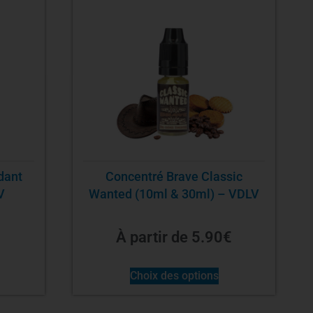
dant
Concentré Brave Classic
V
Wanted (10ml & 30ml) – VDLV
À partir de
5.90
€
Choix des options