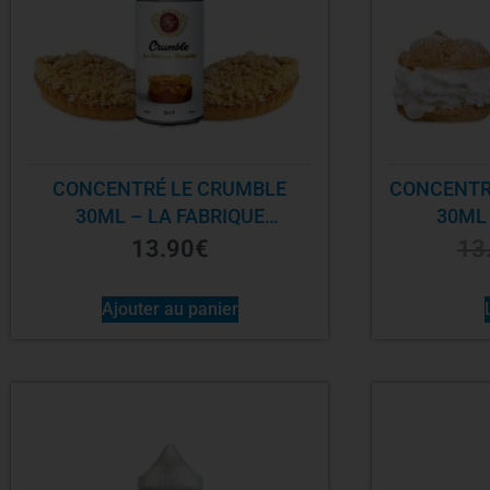
CONCENTRÉ LE CRUMBLE
CONCENTR
30ML – LA FABRIQUE
30ML 
FRANÇAISE
F
13.90
€
13
Ajouter au panier