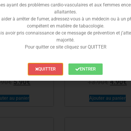
es ayant des problèmes cardio-vasculaires et aux femmes ence
allaitantes.
 aider à arrêter de fumer, adressez-vous à un médecin ou à un 
compétent en matière de tabacologie.
is avoir pris connaissance de ce message de prévention et j’attes
majorité.
Pour quitter ce site cliquez sur QUITTER
é Cornitto 30ml –
Concentré Moelleux Van
QUITTER
ENTRER
raham Fuel
Nappage Violette 30ml –
Juice Factory
.90
€
5.90
€
13.90
€
4.90
€
uter au panier
Ajouter au panier