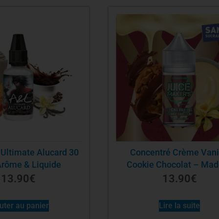
Ultimate Alucard 30
Concentré Crème Vani
Arôme & Liquide
Cookie Chocolat – Mad
Vape – 30ml
13.90
€
13.90
€
uter au panier
Lire la suite