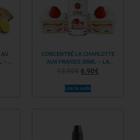
 AU
CONCENTRÉ LA CHARLOTTE
 – LA
AUX FRAISES 30ML – LA
E
FABRIQUE FRANÇAISE
13.90
€
6.90
€
Lire la suite