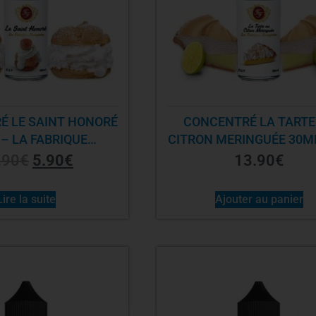
É LE SAINT HONORÉ
CONCENTRÉ LA TARTE
– LA FABRIQUE
CITRON MERINGUÉE 30ML
RANÇAISE
FABRIQUE FRANÇAIS
.90
€
5.90
€
13.90
€
Lire la suite
Ajouter au panier