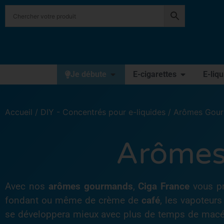
Je débute
E-cigarettes
E-liq
Accueil
/
DIY - Concentrés pour e-liquides
/ Arômes Gour
Arômes
Avec nos
arômes gourmands
,
Ciga France
vous pr
fondant ou même de crème de
café
, les vapoteurs
se développera mieux avec plus de temps de macérat