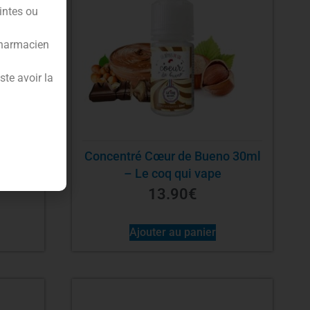
intes ou
pharmacien
te avoir la
illé
Concentré Cœur de Bueno 30ml
 Dunk
– Le coq qui vape
13.90
€
Ajouter au panier