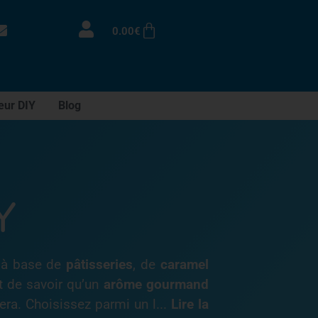
0.00
€
eur DIY
Blog
Y
à base de
pâtisseries
, de
caramel
nt de savoir qu’un
arôme gourmand
era. Choisissez parmi un l
...
Lire la