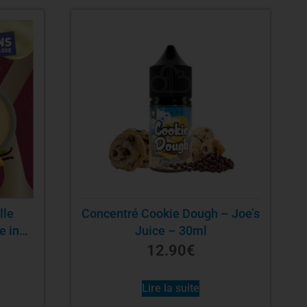
lle
Concentré Cookie Dough – Joe’s
e in
Juice – 30ml
12.90
€
Lire la suite