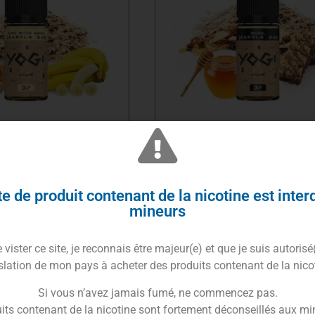
ré Peanut Butter
Concentré Original 30m
ml – Granola Bar –
Granola Bar – Yogi
Yogi
12.90
€
12.90
€
e de produit contenant de la nicotine est inter
mineurs
Lire la suite
Lire la suite
vister ce site, je reconnais être majeur(e) et que je suis autorisé
slation de mon pays à acheter des produits contenant de la nico
-54%
Si vous n’avez jamais fumé, ne commencez pas.
its contenant de la nicotine sont fortement déconseillés aux mi