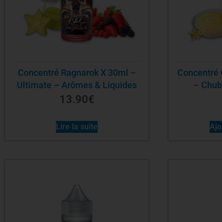
Concentré Ragnarok X 30ml –
Concentré
Ultimate – Arômes & Liquides
– Chub
13.90
€
Lire la suite
Ajo