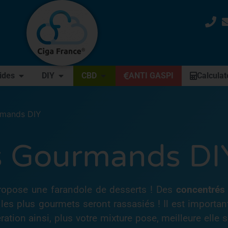
uides
DIY
CBD
ANTI GASPI
Calculat
mands DIY
 Gourmands DI
opose une farandole de desserts ! Des
concentrés
 les plus gourmets seront rassasiés ! Il est importa
ion ainsi, plus votre mixture pose, meilleure elle s