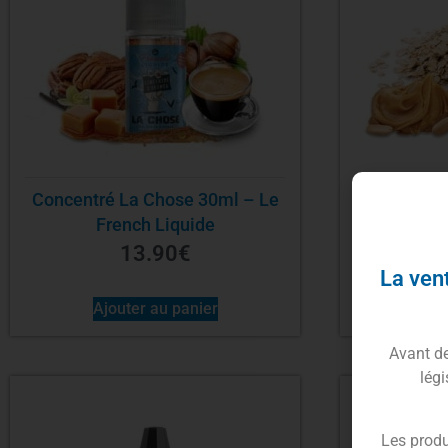
Concentré La Chose 30ml – Le
Concent
French Liquide
Banana 30
13.90
€
La vent
Ajouter au panier
Avant de 
légi
Les produ