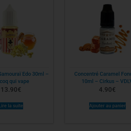
Samouraï Edo 30ml –
Concentré Caramel Fon
coq qui vape
10ml – Cirkus – VDL
13.90
€
4.90
€
Lire la suite
Ajouter au panier