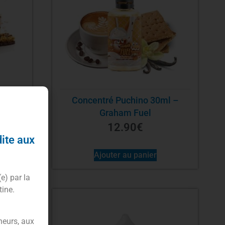
l –
Concentré Puchino 30ml –
Graham Fuel
12.90
€
dite aux
Ajouter au panier
(e) par la
tine.
-65%
neurs, aux