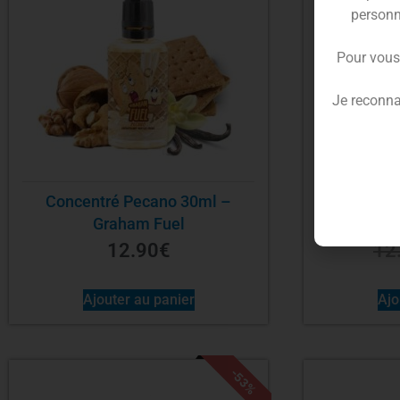
personn
Pour vous
Je reconna
Concentré Pecano 30ml –
Concentr
Graham Fuel
G
12.90
€
12
Ajouter au panier
Ajo
-53%