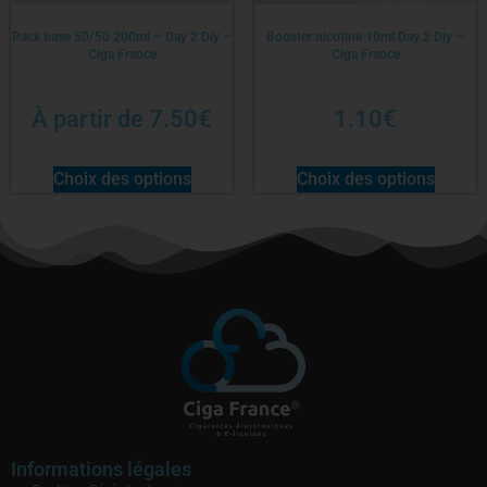
Pack base 50/50 200ml – Day 2 Diy –
Booster nicotine 10ml Day 2 Diy –
Ciga France
Ciga France
À partir de
7.50
€
1.10
€
Choix des options
Choix des options
Informations légales