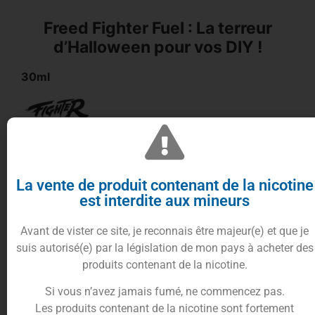
Freed Fighter Fuel : La terreur
d’Halloween pour vos DIY !
30ml
Aventuriers de la vape, oserez-vous braver les
La vente de produit contenant de la nicotine
ombres de la nuit ?
est interdite aux mineurs
Le
concentré Freed 30ml
émerge des
profondeurs d’une recette ensorcelée,
Avant de vister ce site, je reconnais être majeur(e) et que je
spécialement concoctée le soir de la nuit la plus
suis autorisé(e) par la législation de mon pays à acheter des
terrifiante de l’année par la mystérieuse
Maison
produits contenant de la nicotine.
Fuel.
Si vous n’avez jamais fumé, ne commencez pas.
Dans l’arène sombre des
Fighter Fuel
,
Freed
,
Les produits contenant de la nicotine sont fortement
l’entité effrayante, surgit avec une potion gustative