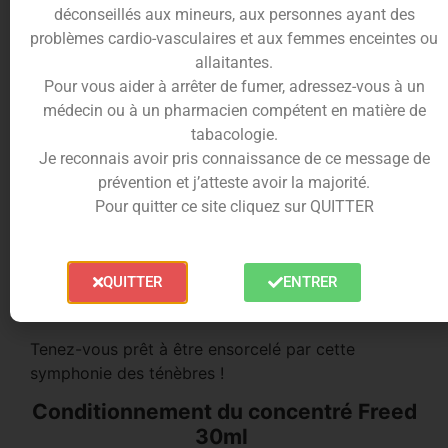
déconseillés aux mineurs, aux personnes ayant des
de
30ml
.
problèmes cardio-vasculaires et aux femmes enceintes ou
Le
concentré DIY Freed
est un sortilège captivant
allaitantes.
de marshmallow
doux et de
champagne
frais.
Pour vous aider à arrêter de fumer, adressez-vous à un
L’enchantement sucré du
marshmallow
se fond
médecin ou à un pharmacien compétent en matière de
dans le frisson du
champagne,
créant une
tabacologie.
expérience de vapotage qui hante les sens.
Je reconnais avoir pris connaissance de ce message de
prévention et j’atteste avoir la majorité.
Sous le voile de la nuit,
Maison Fuel
a invoqué un
Pour quitter ce site cliquez sur QUITTER
concentré DIY
mystérieux qui évoque à la fois la
douceur des ombres et le frisson de l’inconnu.
Le
concentré Freed 30ml
est une potion
QUITTER
ENTRER
audacieuse, révélant des saveurs qui n’avaient
jamais hanté le monde de la vape auparavant.
Tenez-vous prêt à être ensorcelé par cette
symphonie des ténèbres !
Conditionnement du concentré Freed
30ml