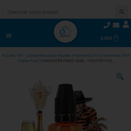
0.00
€
Accueil
/
DIY - Concentrés pour e-liquides
/
Fabricants DIY
/
Concentrés 30ml
Fighter Fuel
/ CONCENTRÉ FREED 30ML – FIGHTER FUEL