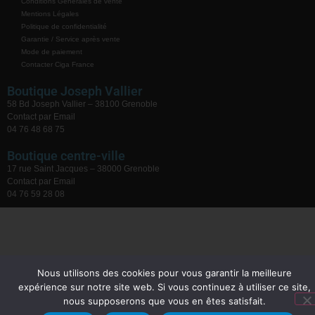
Conditions Générales de vente
Mentions Légales
Politique de confidentialité
Garantie / Service après vente
Mode de paiement
Contacter Ciga France
Boutique Joseph Vallier
58 Bd Joseph Vallier – 38100 Grenoble
Contact par Email
04 76 48 68 75
Boutique centre-ville
17 rue Saint Jacques – 38000 Grenoble
Contact par Email
04 76 59 28 08
Nous utilisons des cookies pour vous garantir la meilleure
expérience sur notre site web. Si vous continuez à utiliser ce site,
nous supposerons que vous en êtes satisfait.