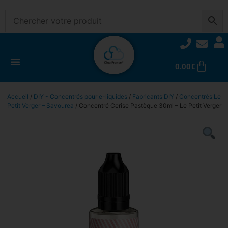
0.00
€
Accueil
/
DIY - Concentrés pour e-liquides
/
Fabricants DIY
/
Concentrés Le
Petit Verger – Savourea
/ Concentré Cerise Pastèque 30ml – Le Petit Verger