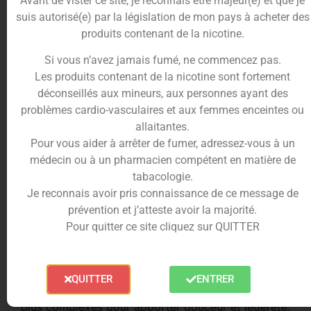
Avant de vister ce site, je reconnais être majeur(e) et que je
suis autorisé(e) par la législation de mon pays à acheter des
produits contenant de la nicotine.
Une interprétation douce et juteuse des
Si vous n’avez jamais fumé, ne commencez pas.
fruits rouges
Les produits contenant de la nicotine sont fortement
Le concentré Cerise Pastèque 30ml Le Petit Verger
déconseillés aux mineurs, aux personnes ayant des
de Savourea propose une association équilibrée
problèmes cardio-vasculaires et aux femmes enceintes ou
entre la cerise ronde et sucrée et la pastèque
allaitantes.
légère et désaltérante. L’ensemble délivre une
Pour vous aider à arrêter de fumer, adressez-vous à un
saveur fruitée naturelle, à la fois gourmande et
médecin ou à un pharmacien compétent en matière de
aérienne, sans fraîcheur ajoutée afin de conserver
tabacologie.
toute la sincérité des fruits.
Je reconnais avoir pris connaissance de ce message de
prévention et j’atteste avoir la majorité.
Utilisation et préparation en DIY
Pour quitter ce site cliquez sur QUITTER
Cet arôme concentré est destiné exclusivement au
DIY et nécessite une dilution dans une base PG/VG
avant d’être vapé. Il peut constituer une recette
QUITTER
ENTRER
fruitée principale ou être intégré à des créations
plus complexes pour apporter douceur et légèreté.