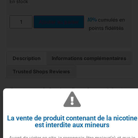
En stock
10%
cumulés en
Ajouter au panier
points fidélités
Description
Informations complémentaires
Trusted Shops Reviews
Concentré Cerise Pastèque 30ml –
Le Petit Verger – Savourea
La vente de produit contenant de la nicotine
est interdite aux mineurs