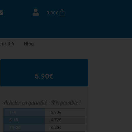
0.00
€
eur DIY
Blog
5.90
€
Acheter en quantité - Mix possible !
1-4
5.90
€
5-10
4.72
€
11-20
4.50
€