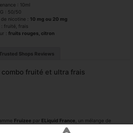
enance : 10ml
G : 50/50
 de nicotine :
10 mg ou 20 mg
: fruité, frais
ur :
fruits rouges, citron
Trusted Shops Reviews
combo fruité et ultra frais
 gamme
Fruizee
par
ELiquid France
, un mélange de
portera instantanément dans un monde de saveurs.