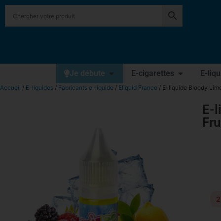
Je débute
E-cigarettes
E-liq
Accueil
/
E-liquides
/
Fabricants e-liquide
/
Eliquid France
/ E-liquide Bloody Lime
E-l
Fru
2