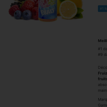
#1 M
Meil
#1 d
#9 d
Déco
Frui
frui
abso
main
Marq
Gam