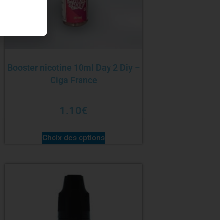
Booster nicotine 10ml Day 2 Diy –
Ciga France
1.10
€
Choix des options