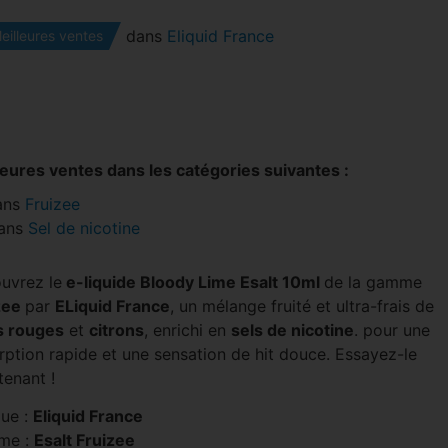
dans
Eliquid France
eilleures ventes
leures ventes dans les catégories suivantes :
ans
Fruizee
ans
Sel de nicotine
uvrez le
e-liquide Bloody Lime Esalt 10ml
de la gamme
zee
par
ELiquid France
, un mélange fruité et ultra-frais de
ts rouges
et
citrons
, enrichi en
sels de nicotine
. pour une
rption rapide et une sensation de hit douce. Essayez-le
tenant !
ue :
Eliquid France
me :
Esalt Fruizee