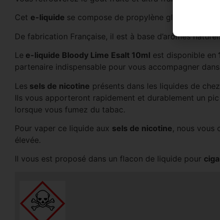
Cet
e-liquide
se compose de propylène glycol, de glycé
De fabrication Française, il est à base d’arômes nature
Le
e-liquide Bloody Lime Esalt 10ml
est disponible en
partenaire indispensable pour vous accompagner dans
Les
sels de nicotine
présents dans les liquides de che
Ils vous apporteront rapidement et durablement un pic
lorsque vous fumez du tabac.
Pour vaper ce liquide aux
sels de nicotine
, nous vous c
élevée.
Il vous est proposé dans un flacon de liquide pour
ciga