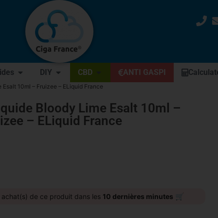
uides
DIY
CBD
ANTI GASPI
Calculat
 Esalt 10ml – Fruizee – ELiquid France
iquide Bloody Lime Esalt 10ml –
izee – ELiquid France
🛒
achat(s) de ce produit dans les
10 dernières minutes