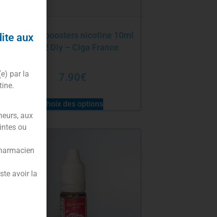
Pack 10 boosters nicotine 10ml
dite aux
Day 2 Diy – Ciga France
(e) par la
7.90
€
tine.
Choix des options
neurs, aux
intes ou
pharmacien
te avoir la