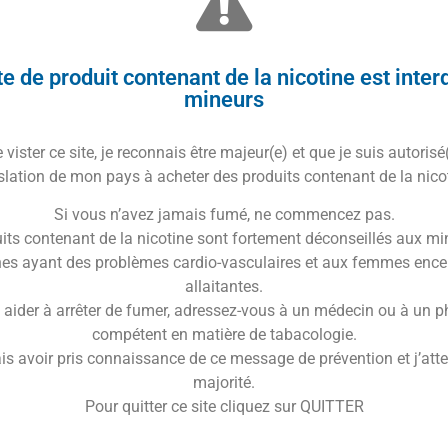
osion de saveurs fruitées qui vous enveloppent
de
framboises
sucrées et de
cerises
juteuses qui se
e de produit contenant de la nicotine est inter
e
citrons
frais et pétillants.
mineurs
a frais.
vister ce site, je reconnais être majeur(e) et que je suis autorisé
 qui vous donnera l’impression de vous sentir
slation de mon pays à acheter des produits contenant de la nico
Si vous n’avez jamais fumé, ne commencez pas.
t
enrichi en
sels de nicotine
pour une absorption plus
its contenant de la nicotine sont fortement déconseillés aux mi
es ayant des problèmes cardio-vasculaires et aux femmes ence
et intense en bouche,
Bloody Lime Esalt
est fait pour
allaitantes.
 aider à arrêter de fumer, adressez-vous à un médecin ou à un 
compétent en matière de tabacologie.
e Bloody Lime Esalt 10ml
is avoir pris connaissance de ce message de prévention et j’attes
, son
e-liquide Bloody Lime Esalt au sels de nicotines
majorité.
Pour quitter ce site cliquez sur QUITTER
e
fruits rouges
et
citrons
.