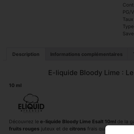
Cont
PG/V
Taux
Type 
Save
Description
Informations complémentaires
E-liquide Bloody Lime : Le 
10 ml
Découvrez le
e-liquide Bloody Lime Esalt 10ml
de la
fruits rouges
juteux et de
citrons
frais qui vous trans