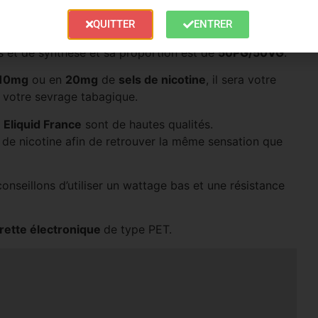
QUITTER
ENTRER
rine végétale et d’arômes alimentaires.
ls et de synthèse et sa proportion est de
50PG/50VG
.
10mg
ou en
20mg
de
sels de nicotine
, il sera votre
 votre sevrage tabagique.
z
Eliquid France
sont de hautes qualités.
 de nicotine afin de retrouver la même sensation que
onseillons d’utiliser un wattage bas et une résistance
rette électronique
de type PET.