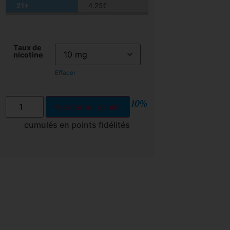
21+
4.25
€
Taux de
nicotine
Effacer
10%
Ajouter au panier
cumulés en points fidélités