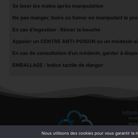
Se laver les mains après manipulation
Ne pas manger, boire ou fumer en manipulant le pro
En cas d’ingestion : Rincer la bouche
Appeler un CENTRE ANTI-POISON ou un médecin si v
En cas de consultation d’un médecin, garder à disposi
EMBALLAGE : Indice tactile de danger
Inform
Condit
Mentio
Politiq
Nous utilisons des cookies pour vous garantir la m
Garant