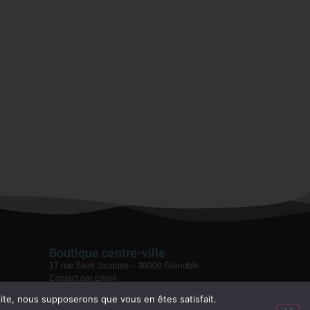
Boutique centre-ville
17 rue Saint Jacques – 38000 Grenoble
Contact par Email
04 76 59 28 08
 site, nous supposerons que vous en êtes satisfait.