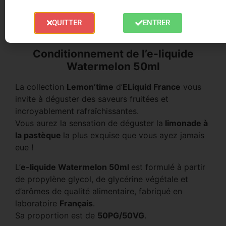
une bulle de fraîcheur qui éclate en bouche,
laissant un goût de paradis estival à chaque
QUITTER
ENTRER
expiration.
Conditionnement de l’e-liquide
Watermelon 50ml
La collection
Lemon’time
d’
ELiquid France
vous
invite à déguster des saveurs fruitées et
incroyablement rafraîchissantes.
Vous aurez la sensation de déguster la
limonade à
la pastèque
la plus exquise que vous ayez jamais
eue !
L’
e-liquide Watermelon 50ml
est formulé à partir
de propylène glycol, de glycérine végétale et
d’arômes de qualité alimentaire, fabriqué en
laboratoire
Français
.
Sa proportion est de
50PG/50VG
.