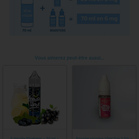
Vous aimerez peut-être aussi…
E-liquide Blueberry – 50 ml –
Booster nicotine 10ml Day 2 Diy –