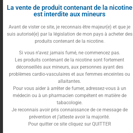
une piscine de fraîcheur.
La vente de produit contenant de la nicotine
Le
e-liquide Watermelon 50ml
est votre billet
est interdite aux mineurs
pour une pause estivale à tout moment, une
gorgée de bonheur qui éveille les sens et apaise
Avant de vister ce site, je reconnais être majeur(e) et que je
l’esprit avec sa douceur naturelle et son
suis autorisé(e) par la législation de mon pays à acheter des
effervescence légère.
produits contenant de la nicotine.
Le goût sucré et juteux de la
pastèque
se fond
Si vous n’avez jamais fumé, ne commencez pas.
harmonieusement dans la vivacité de la
limonade
,
Les produits contenant de la nicotine sont fortement
créant une symphonie de saveurs qui danse sur
déconseillés aux mineurs, aux personnes ayant des
votre palais.
problèmes cardio-vasculaires et aux femmes enceintes ou
Cet accord parfait évoque le plaisir simple d’une
allaitantes.
tranche de
pastèque
savourée au bord de l’eau, le
Pour vous aider à arrêter de fumer, adressez-vous à un
rire des amis en arrière-plan, l’écho d’un été qui ne
médecin ou à un pharmacien compétent en matière de
finit jamais.
tabacologie.
Je reconnais avoir pris connaissance de ce message de
Préparez-vous à succomber à l’attrait du e-
prévention et j’atteste avoir la majorité.
liquide Watermelon 50ml
, où la quintessence de
Pour quitter ce site cliquez sur QUITTER
la
pastèque
rencontre la fraîcheur pétillante de la
limonade
pour une aventure gustative éclatante,