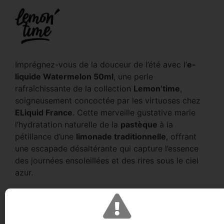
Imprégnez-vous de la douceur de l’été avec l’
e-
liquide Watermelon 50ml
, une perle
rafraîchissante de la collection
Lemon’time
,
soigneusement concoctée par les virtuoses chez
ELiquid France
. Cette merveille gustative marie
l’hydratation naturelle de la
pastèque
à la
pétillance d’une
limonade traditionnelle
, offrant
une escapade désaltérante qui capture l’essence
des journées ensoleillées et des rires sous le ciel
azur.
Dès l’ouverture du flacon, laissez-vous transporter
par le parfum enivrant de la
pastèque
fraîchement
coupée, où chaque bouffée est une plongée dans