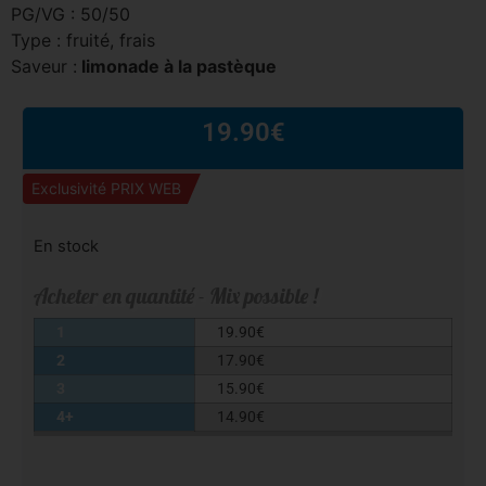
PG/VG : 50/50
Type : fruité, frais
Saveur :
limonade à la pastèque
19.90
€
Exclusivité PRIX WEB
En stock
Acheter en quantité - Mix possible !
1
19.90
€
2
17.90
€
3
15.90
€
4+
14.90
€