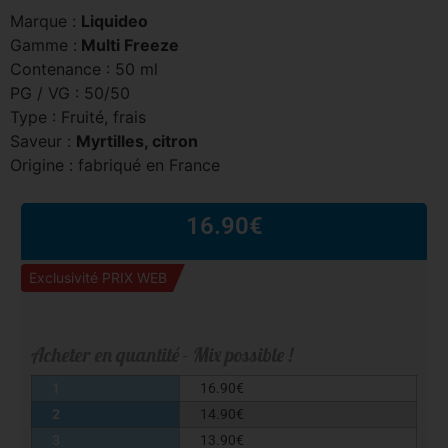
Marque :
Liquideo
Gamme :
Multi Freeze
Contenance : 50 ml
PG / VG : 50/50
Type : Fruité, frais
Saveur :
Myrtilles, citron
Origine : fabriqué en France
16.90
€
Exclusivité PRIX WEB
Acheter en quantité - Mix possible !
1
16.90
€
2
14.90
€
3
13.90
€