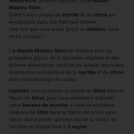
Multifreeze
l’univers captivant du
e-liquide
Malotru 50ml.
Cette fusion unique de
myrtille
et de
citron
est
enveloppée dans une fraîcheur intense.
Une fois que vous aurez goûté au
Malotru
, vous
serez conquis !
L
’e-liquide Malotru 50ml
est élaboré avec du
propylène glycol, de la glycérine végétale et des
arômes alimentaires certifiés de qualité, apportant
la sensation authentique de la
myrtille
et du
citron
dans chaque nuage de vapeur.
Liquideo
vous propose ce liquide en
50ml
dans un
flacon de
60ml
, pour vous permettre d’ajouter
votre
booster de nicotine
si vous le souhaitez.
L’espace de
10ml
dans le flacon est prévu pour
l’ajout d’un booster, qui peut porter la teneur en
nicotine du liquide final à
3 mg/ml
.