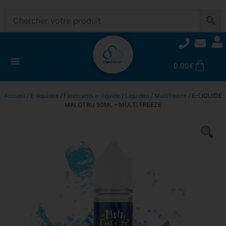
0.00
€
Accueil
/
E-liquides
/
Fabricants e-liquide
/
Liquideo
/
Multifreeze
/ E-LIQUIDE
MALOTRU 50ML – MULTI FREEZE