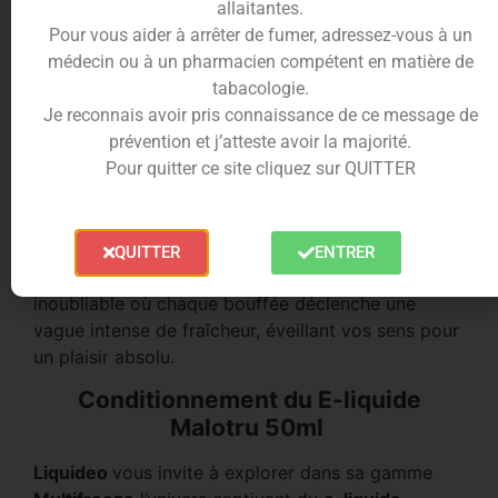
allaitantes.
et la vivacité piquante du
citron
.
Pour vous aider à arrêter de fumer, adressez-vous à un
Cette combinaison unique offre une expérience de
médecin ou à un pharmacien compétent en matière de
vapotage rafraîchissante et inoubliable. Chaque
tabacologie.
bouffée libère une vague intense de fraîcheur,
Je reconnais avoir pris connaissance de ce message de
éveillant vos sens pour un plaisir absolu.
prévention et j’atteste avoir la majorité.
Pour quitter ce site cliquez sur QUITTER
Explorez une fusion parfaite avec le
e-liquide
Malotru
en format
50ml
.
Savourez l’équilibre entre la
myrtille
enivrante et le
citron
piquant.
QUITTER
ENTRER
Une expérience de vapotage rafraîchissante et
inoubliable où chaque bouffée déclenche une
vague intense de fraîcheur, éveillant vos sens pour
un plaisir absolu.
Conditionnement du E-liquide
Malotru 50ml
Liquideo
vous invite à explorer dans sa gamme