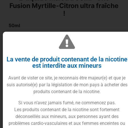
Fusion Myrtille-Citron ultra fraîche
!
50ml
La vente de produit contenant de la nicotine
est interdite aux mineurs
Découvrez le
e-liquide Malotru
en format
50ml
,
Avant de vister ce site, je reconnais être majeur(e) et que je
une création exceptionnelle de la gamme
suis autorisé(e) par la législation de mon pays à acheter des
Multifreeze
de
Liquideo
.
produits contenant de la nicotine.
Plongez dans une expérience de vapeur intense
avec l’harmonie parfaite de
myrtille
succulente et
Si vous n’avez jamais fumé, ne commencez pas.
de
citron
acidulé.
Les produits contenant de la nicotine sont fortement
déconseillés aux mineurs, aux personnes ayant des
Le
e-liquide Malotru 50ml
propose une fusion
problèmes cardio-vasculaires et aux femmes enceintes ou
équilibrée entre la douceur enivrante de la
myrtille