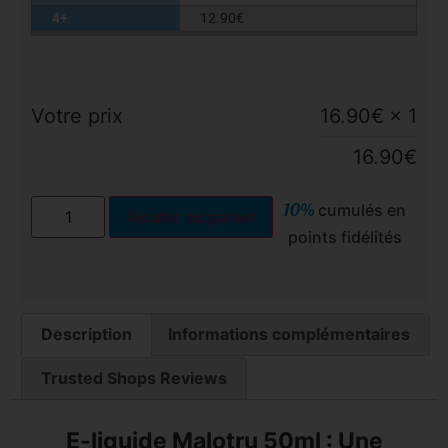
4+
12.90
€
Votre prix
16.90
€
× 1
16.90
€
10%
cumulés en
Ajouter au panier
points fidélités
Description
Informations complémentaires
Trusted Shops Reviews
E-liquide Malotru 50ml : Une