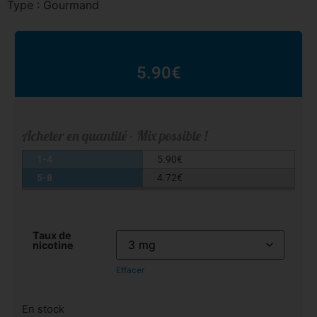
Type : Gourmand
5.90
€
Acheter en quantité - Mix possible !
1-4
5.90
€
5-8
4.72
€
Taux de
nicotine
Effacer
En stock