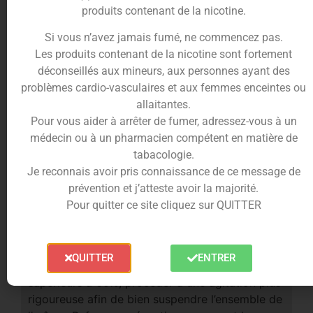
produits contenant de la nicotine.
Si vous n’avez jamais fumé, ne commencez pas.
Les produits contenant de la nicotine sont fortement
déconseillés aux mineurs, aux personnes ayant des
problèmes cardio-vasculaires et aux femmes enceintes ou
Respectez les précautions
allaitantes.
d’utilisations des e-liquides
Pour vous aider à arrêter de fumer, adressez-vous à un
médecin ou à un pharmacien compétent en matière de
Au-delà de 1.66% m/m de Nicotine, Toxique en
tabacologie.
cas d’ingestion
Je reconnais avoir pris connaissance de ce message de
Entre 0.25% et 1.66% m/m de Nicotine, Nocif
prévention et j’atteste avoir la majorité.
en cas d’ingestion
Pour quitter ce site cliquez sur QUITTER
Bien agiter avant la première ouverture et avant
QUITTER
ENTRER
chaque utilisation. Pour les taux de VG
supérieurs à 60%, procéder à une agitation plus
rigoureuse afin de bien suspendre l’ensemble de