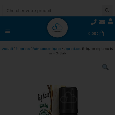
0.00
€
Accueil
/
E-liquides
/
Fabricants e-liquide
/
LiquideLab
/ E-liquide big kawa 10
ml – O-Jlab