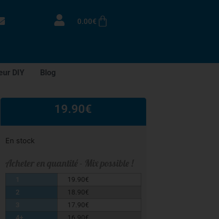
0.00
€
eur DIY
Blog
19.90
€
En stock
Acheter en quantité - Mix possible !
1
19.90
€
2
18.90
€
3
17.90
€
4+
16.90
€