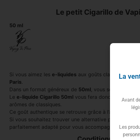
Le petit Cigarillo de Vapi
50 ml
Si vous aimez les
e-liquides
aux goûts classiques et i
La vent
Paris
.
Dans un format généreux de
50ml
, vous serez conquis
Le
e-liquide Cigarillo 50ml
vous fera donc voyager à tr
Avant de 
arômes de classiques.
légi
Ce goût authentique se retrouve grâce à l’arôme de
Cig
Si vous souhaitez trouver une alternative pour arrêter 
parfaitement adapté pour vous accompagner.
Les produ
personn
Conditionnement du 