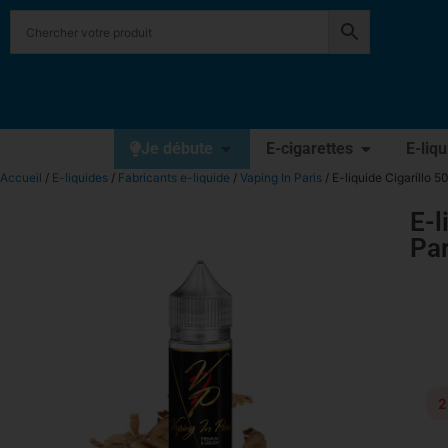
Je débute
E-cigarettes
E-liq
Accueil
/
E-liquides
/
Fabricants e-liquide
/
Vaping In Paris
/ E-liquide Cigarillo 5
E-l
Par
2