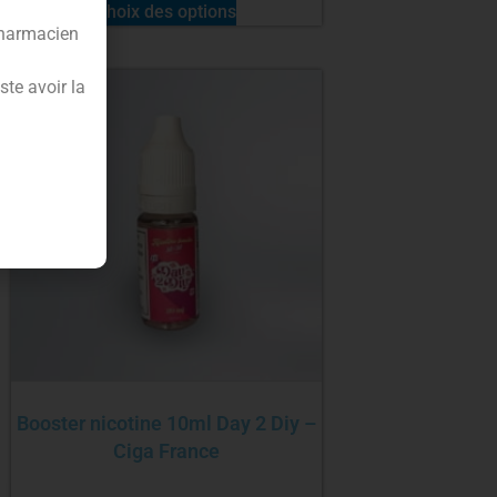
Choix des options
pharmacien
te avoir la
Booster nicotine 10ml Day 2 Diy –
Ciga France