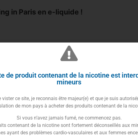
ng in Paris en e-liquide !
ncontournables, découvrez le
Cigarillo
de
Vaping In
e de produit contenant de la nicotine est inter
mineurs
 par des saveurs naturelle d’Indonésie et des Caraïbes.
avers les continents, pour retrouver des saveurs et
vister ce site, je reconnais être majeur(e) et que je suis autorisé
slation de mon pays à acheter des produits contenant de la nico
arillo
, intense et parfumé.
de fumer, l’arôme classique de ce liquide sera
Si vous n’avez jamais fumé, ne commencez pas.
its contenant de la nicotine sont fortement déconseillés aux mi
es ayant des problèmes cardio-vasculaires et aux femmes ence
e-liquide Cigarillo