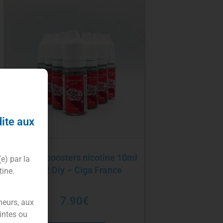
dite aux
Pack 10 boosters nicotine 10ml
(e) par la
Day 2 Diy – Ciga France
tine.
7.90
€
neurs, aux
intes ou