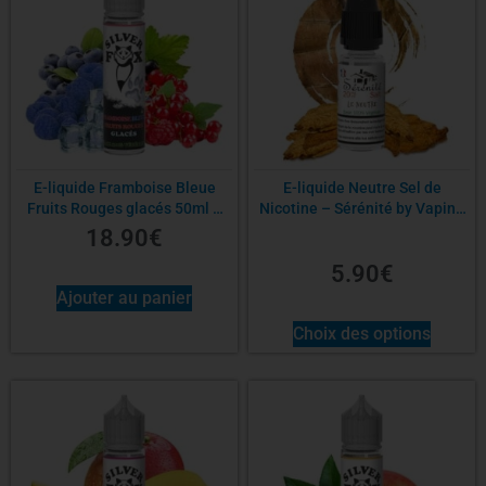
E-liquide Framboise Bleue
E-liquide Neutre Sel de
Fruits Rouges glacés 50ml –
Nicotine – Sérénité by Vaping
Silver Fox
in Paris
18.90
€
5.90
€
Ajouter au panier
Choix des options