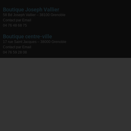
Boutique Joseph Vallier
58 Bd Joseph Vallier – 38100 Grenoble
Contact par Email
04 76 48 68 75
Boutique centre-ville
17 rue Saint Jacques – 38000 Grenoble
Contact par Email
04 76 59 28 08