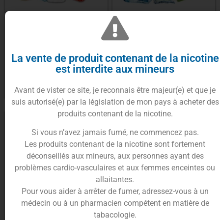
E-liquide Fraise Melon Glacés
E-liquide Menthe Rikles 50ml –
Salt 10ml – Silver Fox
Sérénité – Vaping In Paris
17.90
€
La vente de produit contenant de la nicotine
5.90
€
est interdite aux mineurs
Ajouter au panier
Avant de vister ce site, je reconnais être majeur(e) et que je
Choix des options
suis autorisé(e) par la législation de mon pays à acheter des
produits contenant de la nicotine.
Si vous n’avez jamais fumé, ne commencez pas.
Les produits contenant de la nicotine sont fortement
déconseillés aux mineurs, aux personnes ayant des
problèmes cardio-vasculaires et aux femmes enceintes ou
allaitantes.
Pour vous aider à arrêter de fumer, adressez-vous à un
médecin ou à un pharmacien compétent en matière de
tabacologie.