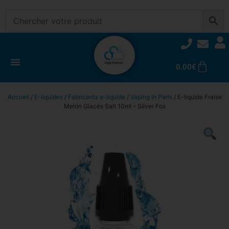
0.00
€
Accueil
/
E-liquides
/
Fabricants e-liquide
/
Vaping In Paris
/ E-liquide Fraise
Melon Glacés Salt 10ml – Silver Fox