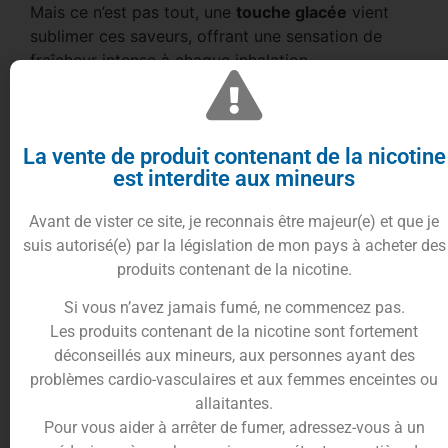
Mais ce n’est pas tout, une
touche glacée
vient
sublimer ces saveurs, offrant une sensation de
fraîcheur intense à chaque inhalation.
Présenté dans un flacon pratique de
10ml
, le
e-
liquide Fraise Melon Glacé Salt
est enrichi en
sels
de nicotine
, garantissant une satisfaction optimale
La vente de produit contenant de la nicotine
à chaque session de vape.
est interdite aux mineurs
Que vous soyez un vétéran de la vape ou un
novice, ce
e-liquide s
aura ravir vos papilles et
Avant de vister ce site, je reconnais être majeur(e) et que je
éveiller vos sens.
suis autorisé(e) par la législation de mon pays à acheter des
produits contenant de la nicotine.
Conditionnement du e-liquide
Fraise
melon glacés
Salt
Si vous n’avez jamais fumé, ne commencez pas.
Les produits contenant de la nicotine sont fortement
Composé de propylène glycol, glycérine végétale
déconseillés aux mineurs, aux personnes ayant des
et arômes de qualité alimentaire, ce
e-liquide
problèmes cardio-vasculaires et aux femmes enceintes ou
enrichi en
sels de nicotine
est soigneusement
allaitantes.
élaboré en
France
.
Pour vous aider à arrêter de fumer, adressez-vous à un
Avec un ratio équilibré de
50PG/50VG
, il est offert