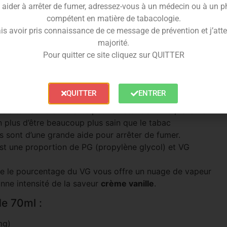
u e-liquide Custard Blend
 aider à arrêter de fumer, adressez-vous à un médecin ou à un 
compétent en matière de tabacologie.
ue le diacétyl, l’acroléine, le formaldehyde, l’agent
is avoir pris connaissance de ce message de prévention et j’attes
e-liquide
un produit de haute qualité. S’ajoute à cela
majorité.
nt à ce mélange une saveur incroyable.
Pour quitter ce site cliquez sur QUITTER
x exigences européennes selon les plus hautes normes
tion du
e-liquide
sont de haut de gamme avec le strict
QUITTER
ENTRER
e alternative différente pour arrêter de fumer, l’arôme
 plus d’être beaucoup plus sain que le tabac
es sont d’une grande aide pour arrêter de fumer.
st une proportion de PG (propylène glycol) et VG
ue le pourcentage du VG vous offre un nuage de vapeur
onne intensité de la saveur
crème vanille
.
e 70ml :
mg)