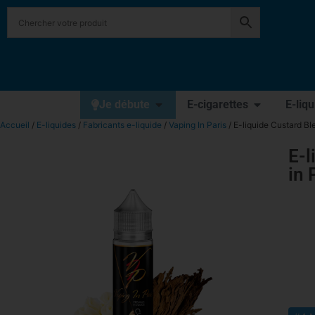
Je débute
E-cigarettes
E-liq
Accueil
/
E-liquides
/
Fabricants e-liquide
/
Vaping In Paris
/ E-liquide Custard Bl
E-l
in 