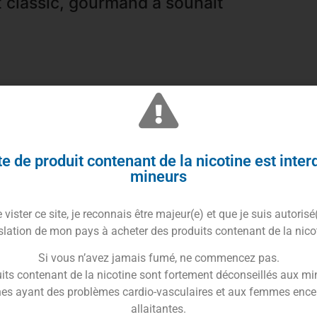
t classic, gourmand à souhait
e de produit contenant de la nicotine est inter
ronique
est un véritable classique sublimé par une
mineurs
e goût authentique qui vous fera voyager à travers les
vister ce site, je reconnais être majeur(e) et que je suis autorisé
ues
a engendré l’innovation dans le mondes des
e-
slation de mon pays à acheter des produits contenant de la nico
aux recettes exclusives avec
arômes frais et fruités
Si vous n’avez jamais fumé, ne commencez pas.
 de la dégustation. C’est bien évidemment la sensation
its contenant de la nicotine sont fortement déconseillés aux mi
sique
Custard Blend
.
es ayant des problèmes cardio-vasculaires et aux femmes ence
ui vient s’ajouter au goût du classic et un ultime délice.
allaitantes.