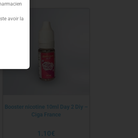
pharmacien
te avoir la
Booster nicotine 10ml Day 2 Diy –
Ciga France
1.10
€