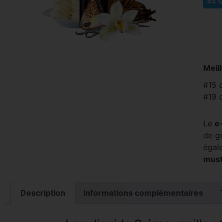
#4 M
Meil
#15 
#19 
Le
e
de g
égal
must
Description
Informations complémentaires