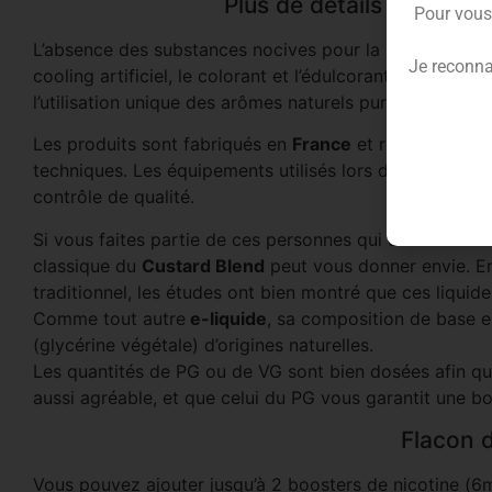
Plus de détails autour d
Pour vous
L’absence des substances nocives pour la santé, telles q
Je reconna
cooling artificiel, le colorant et l’édulcorant, fait de cet
l’utilisation unique des arômes naturels purs qui offre
Les produits sont fabriqués en
France
et répondent au
techniques. Les équipements utilisés lors de la fabrica
contrôle de qualité.
Si vous faites partie de ces personnes qui cherchent un
classique du
Custard Blend
peut vous donner envie. En
traditionnel, les études ont bien montré que ces liquid
Comme tout autre
e-liquide
, sa composition de base e
(glycérine végétale) d’origines naturelles.
Les quantités de PG ou de VG sont bien dosées afin q
aussi agréable, et que celui du PG vous garantit une b
Flacon d
Vous pouvez ajouter jusqu’à 2 boosters de nicotine (6