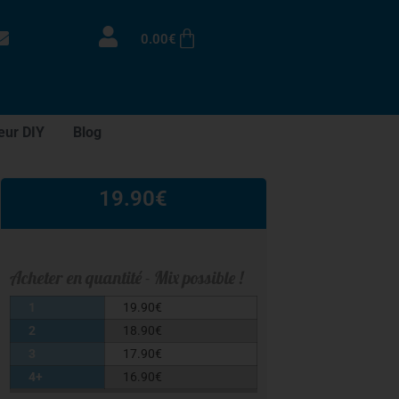
0.00
€
eur DIY
Blog
19.90
€
Acheter en quantité - Mix possible !
1
19.90
€
2
18.90
€
3
17.90
€
4+
16.90
€