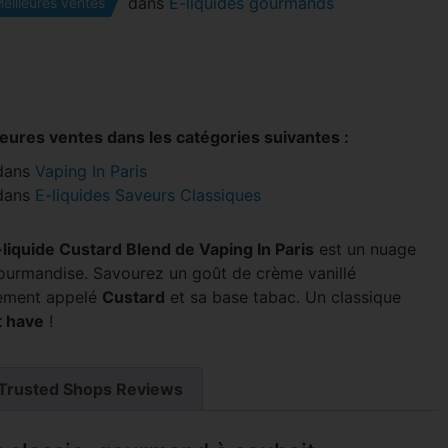
dans
E-liquides gourmands
eilleures ventes
leures ventes dans les catégories suivantes :
dans
Vaping In Paris
dans
E-liquides Saveurs Classiques
-liquide Custard Blend de Vaping In Paris
est un nuage
ourmandise. Savourez un goût de crème vanillé
ement appelé
Custard
et sa base tabac. Un classique
 have
!
Trusted Shops Reviews