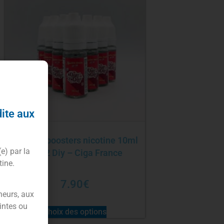
dite aux
Pack 10 boosters nicotine 10ml
(e) par la
Day 2 Diy – Ciga France
tine.
7.90
€
neurs, aux
intes ou
Choix des options