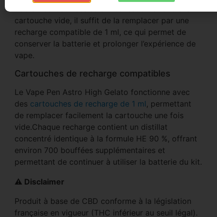
600 à 700 bouffées selon l’utilisation.Une fois la
cartouche vide, il suffit de la remplacer par une
recharge compatible de 1 ml, ce qui permet de
conserver la batterie et prolonger l’expérience de
vape.
Cartouches de recharge compatibles
Le Vape Pen Astro High Gelato fonctionne avec
des
cartouches de recharge de 1 ml
, permettant
de remplacer facilement la cartouche une fois
vide.Chaque recharge contient un distillat
concentré identique à la formule HE 90 %, offrant
environ 700 bouffées supplémentaires et
permettant de continuer à utiliser la batterie du kit.
⚠️
Disclaimer
Produit à base de CBD conforme à la législation
française en vigueur (THC inférieur au seuil légal).