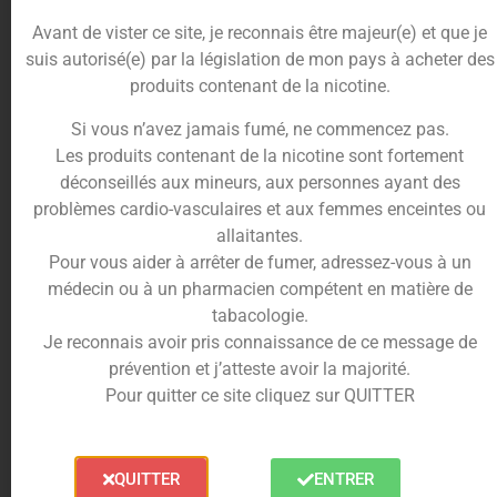
effets ressentis rapidement après inhalation.
L’expérience se traduit généralement par :
Avant de vister ce site, je reconnais être majeur(e) et que je
suis autorisé(e) par la législation de mon pays à acheter des
une montée rapide et claire,
produits contenant de la nicotine.
une relaxation physique progressive,
une sensation de bien-être durable.
Si vous n’avez jamais fumé, ne commencez pas.
Ce produit est donc plutôt destiné aux utilisateurs
Les produits contenant de la nicotine sont fortement
habitués aux concentrations élevées, qui
déconseillés aux mineurs, aux personnes ayant des
souhaitent profiter d’une vape efficace et
problèmes cardio-vasculaires et aux femmes enceintes ou
immédiate.
allaitantes.
Pour vous aider à arrêter de fumer, adressez-vous à un
Un vape pen simple, rechargeable et prêt à
médecin ou à un pharmacien compétent en matière de
l’emploi
tabacologie.
Pensé pour une utilisation quotidienne, le starter
Je reconnais avoir pris connaissance de ce message de
kit Astro High Gelato est particulièrement simple à
prévention et j’atteste avoir la majorité.
utiliser. Il fonctionne par activation automatique à
Pour quitter ce site cliquez sur QUITTER
l’inhalation, sans bouton ni réglage complexe.
Le kit comprend une batterie rechargeable de 290
QUITTER
ENTRER
mAh et une cartouche de 1 ml, permettant environ