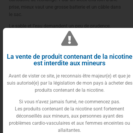
prise, mieux vaut une grosse batterie et un câble dans
le sac.
Le sable et l’eau demandent un peu de prudence.
Gardez l’appareil dans une pochette fermée, à l’abri du
soleil direct qui chauffe le liquide. Si vous partez à
l’étranger, renseignez-vous avant le départ : certains
La vente de produit contenant de la nicotine
pays interdisent la vape pure et simple. Vous hésitez
est interdite aux mineurs
sur le modèle qui colle à votre rythme ? Les
kits pour
bien débuter
rassemblent des ensembles prêts à vaper,
Avant de vister ce site, je reconnais être majeur(e) et que je
batterie et cartouche comprises.
suis autorisé(e) par la législation de mon pays à acheter des
Des e-liquides pensés pour
produits contenant de la nicotine.
ce format
Si vous n’avez jamais fumé, ne commencez pas.
Les produits contenant de la nicotine sont fortement
déconseillés aux mineurs, aux personnes ayant des
Le pod aime les liquides assez fluides et les sels de
problèmes cardio-vasculaires et aux femmes enceintes ou
nicotine. Cette forme de nicotine donne un hit doux en
allaitantes.
gorge tout en calmant vite l’envie, ce qui parle aux