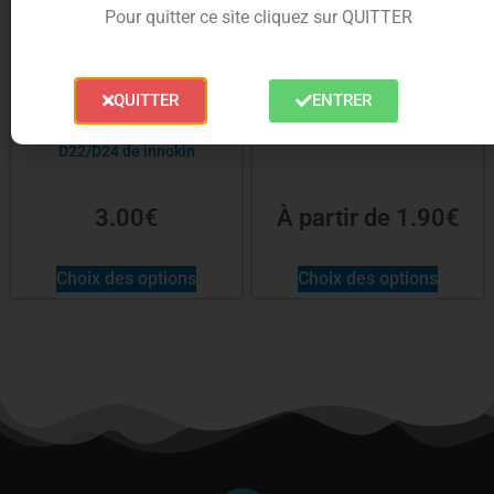
Pour quitter ce site cliquez sur QUITTER
QUITTER
ENTRER
pyrex de rechange pour zlide
Résistance Z-coil de Innokin
D22/D24 de innokin
3.00
€
À partir de
1.90
€
Choix des options
Choix des options