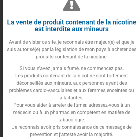
La vente de produit contenant de la nicotine
est interdite aux mineurs
Avant de vister ce site, je reconnais être majeur(e) et que je
suis autorisé(e) par la législation de mon pays à acheter des
Clearomiseur Zlide Top –
Cartouche Klypse – Innokin
produits contenant de la nicotine.
Innokin
Si vous n’avez jamais fumé, ne commencez pas.
29.90
€
3.50
€
Les produits contenant de la nicotine sont fortement
déconseillés aux mineurs, aux personnes ayant des
problèmes cardio-vasculaires et aux femmes enceintes ou
Choix des options
Choix des options
allaitantes.
Pour vous aider à arrêter de fumer, adressez-vous à un
médecin ou à un pharmacien compétent en matière de
tabacologie.
Je reconnais avoir pris connaissance de ce message de
prévention et j’atteste avoir la majorité.