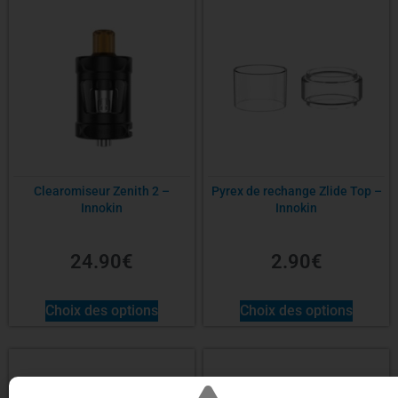
Clearomiseur Zenith 2 –
Pyrex de rechange Zlide Top –
Innokin
Innokin
24.90
€
2.90
€
Choix des options
Choix des options