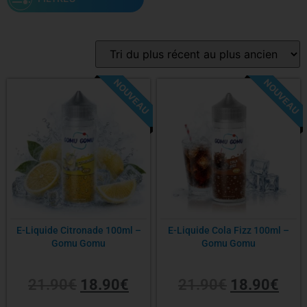
Marque
NOUVEAU
NOUVEAU
-14%
-14%
Gamme
Saveur
PG/VG
E-Liquide Citronade 100ml –
E-Liquide Cola Fizz 100ml –
Gomu Gomu
Gomu Gomu
Contenance
21.90
€
18.90
€
21.90
€
18.90
€
Nicotine