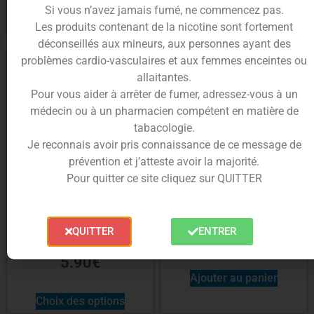
Si vous n’avez jamais fumé, ne commencez pas.
Ajouter au panier
Ajouter au panier
Les produits contenant de la nicotine sont fortement
déconseillés aux mineurs, aux personnes ayant des
problèmes cardio-vasculaires et aux femmes enceintes ou
allaitantes.
Pour vous aider à arrêter de fumer, adressez-vous à un
médecin ou à un pharmacien compétent en matière de
tabacologie.
Je reconnais avoir pris connaissance de ce message de
prévention et j’atteste avoir la majorité.
Pour quitter ce site cliquez sur QUITTER
E-liquide Big Kawa Salt 10ml –
E-liquide Peach Sour 50ml –
LiquideLab
Creative Suite
QUITTER
ENTRER
19.90
€
5.90
€
Ajouter au panier
Choix des options