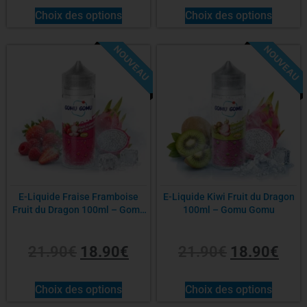
Choix des options
Choix des options
Sel de nicotine
NOUVEAU
NOUVEAU
-14%
-14%
Origine
E-Liquide Fraise Framboise
E-Liquide Kiwi Fruit du Dragon
Fruit du Dragon 100ml – Gomu
100ml – Gomu Gomu
Gomu
21.90
€
18.90
€
21.90
€
18.90
€
Choix des options
Choix des options