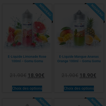
NOUVEAU
NOUVEAU
-14%
-14%
E-Liquide Limonade Rose
E-Liquide Mangue Ananas
100ml – Gomu Gomu
Orange 100ml – Gomu Gomu
21.90
€
18.90
€
21.90
€
18.90
€
Choix des options
Choix des options
NOUVEAU
NOUVEAU
-14%
-14%