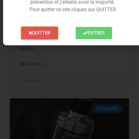
prévention et j’atteste avoir la majorité.
Pour quitter ce site cliquez sur QUITTER
Comment choisir son e-liquide ?
Il existe un nombre incalculable de e-liquides
QUITTER
ENTRER
différents sur le marché et il n’est pas toujours
évident de savoir quel e-liquide correspond à vos
besoins.
LIRE LA SUITE »
6 mai 2019
ACTUALITÉS