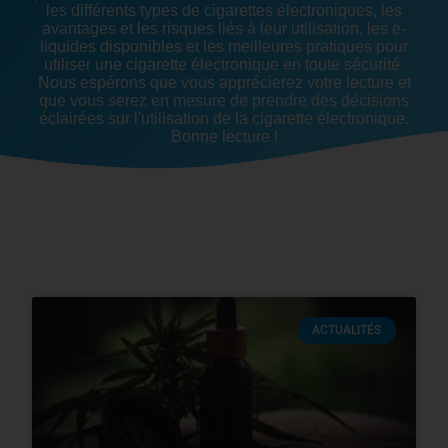
les différents types de cigarettes électroniques, les
avantages et les risques liés à leur utilisation, les e-
liquides disponibles et les meilleures pratiques pour
utiliser une cigarette électronique en toute sécurité.
Nous espérons que vous apprécierez votre lecture et
que vous serez en mesure de prendre des décisions
éclairées sur l'utilisation de la cigarette électronique.
Bonne lecture !
ACTUALITÉS