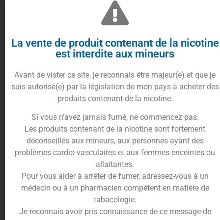
Maintenant que vous savez comment choisir votre
e-liquide, vous vous demandez certainement
lesquels sont les plus efficaces. L’équipe de Ciga
La vente de produit contenant de la nicotine
France vous présente ici sa
est interdite aux mineurs
LIRE LA SUITE »
Avant de vister ce site, je reconnais être majeur(e) et que je
suis autorisé(e) par la législation de mon pays à acheter des
9 mai 2019
produits contenant de la nicotine.
Si vous n’avez jamais fumé, ne commencez pas.
Les produits contenant de la nicotine sont fortement
déconseillés aux mineurs, aux personnes ayant des
ACTUALITÉS
problèmes cardio-vasculaires et aux femmes enceintes ou
allaitantes.
Pour vous aider à arrêter de fumer, adressez-vous à un
médecin ou à un pharmacien compétent en matière de
tabacologie.
Je reconnais avoir pris connaissance de ce message de