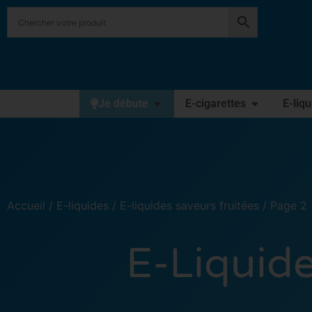
Je débute
E-cigarettes
E-liq
Accueil
/
E-liquides
/
E-liquides saveurs fruitées
/ Page 2
E-Liquide