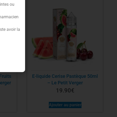
intes ou
pharmacien
te avoir la
Fruits
E-liquide Cerise Pastèque 50ml
erger
– Le Petit Verger
19.90
€
Ajouter au panier