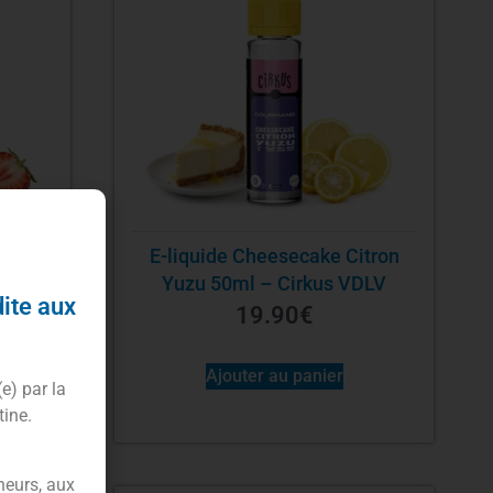
e 50ml
E-liquide Cheesecake Citron
Yuzu 50ml – Cirkus VDLV
dite aux
19.90
€
Ajouter au panier
(e) par la
tine.
neurs, aux