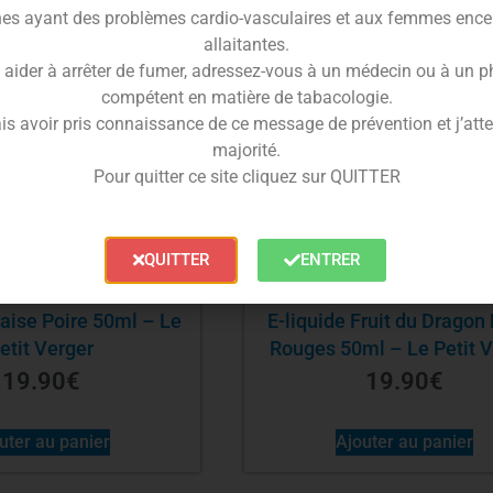
es ayant des problèmes cardio-vasculaires et aux femmes ence
allaitantes.
 aider à arrêter de fumer, adressez-vous à un médecin ou à un 
compétent en matière de tabacologie.
is avoir pris connaissance de ce message de prévention et j’attes
majorité.
Pour quitter ce site cliquez sur QUITTER
QUITTER
ENTRER
raise Poire 50ml – Le
E-liquide Fruit du Dragon 
etit Verger
Rouges 50ml – Le Petit V
19.90
€
19.90
€
uter au panier
Ajouter au panier