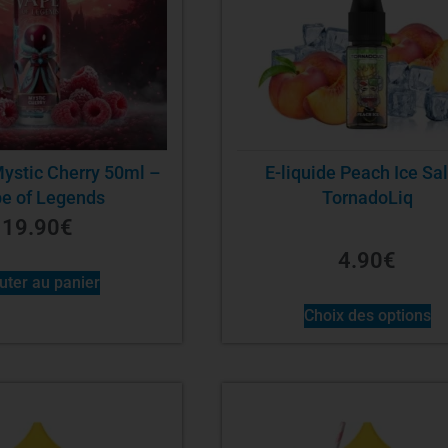
Mystic Cherry 50ml –
E-liquide Peach Ice Sal
e of Legends
TornadoLiq
19.90
€
4.90
€
uter au panier
Choix des options