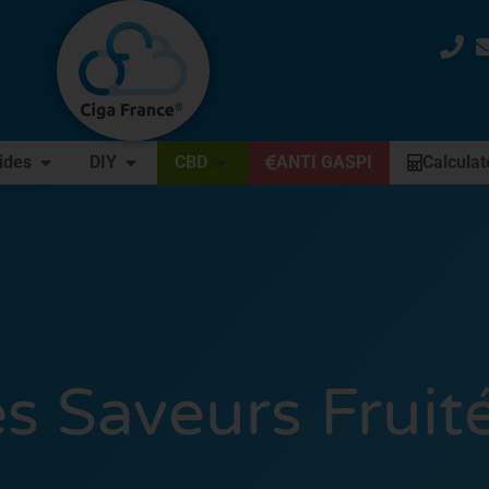
uides
DIY
CBD
ANTI GASPI
Calculat
s Saveurs Fruit