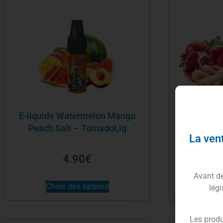
E-liquide Watermelon Mango
E-liquide
Peach Salt – TornadoLiq
La vent
4.90
€
Ajo
Avant de 
Choix des options
légi
Les produ