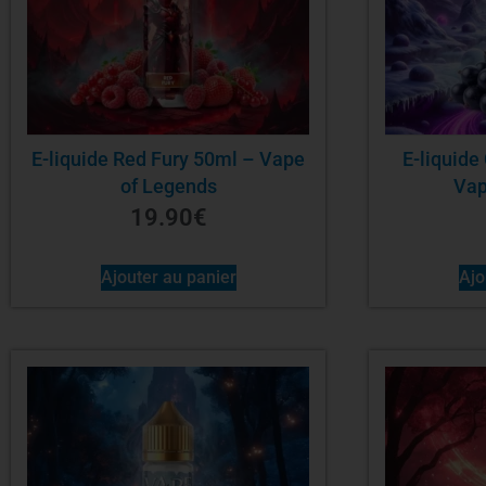
E-liquide Red Fury 50ml – Vape
E-liquide
of Legends
Vap
19.90
€
Ajouter au panier
Ajo