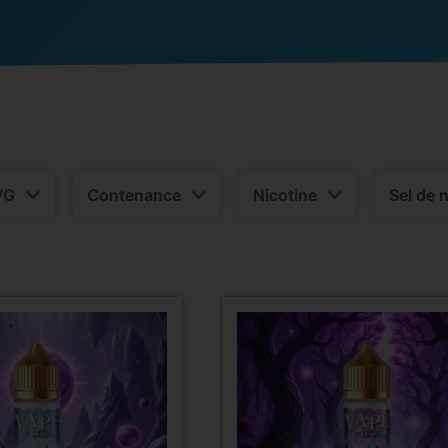
VG
Contenance
Nicotine
Sel de 