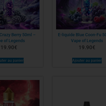
 Crazy Berry 50ml –
E-liquide Blue Coon-Fu 5
e of Legends
Vape of Legends
19.90
€
19.90
€
uter au panier
Ajouter au panier