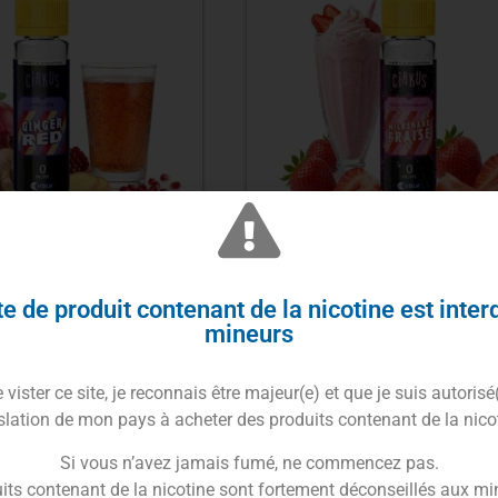
 Ginger Red 50ml –
E-liquide Milkshake Frais
Cirkus
– Cirkus VDLV
e de produit contenant de la nicotine est inter
19.90
€
19.90
€
mineurs
uter au panier
Ajouter au panier
vister ce site, je reconnais être majeur(e) et que je suis autorisé
slation de mon pays à acheter des produits contenant de la nico
Si vous n’avez jamais fumé, ne commencez pas.
its contenant de la nicotine sont fortement déconseillés aux mi