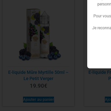
personn
Pour vous
Je reconna
E-liquide Mûre Myrtille 50ml –
E-liquide F
Le Petit Verger
P
19.90
€
Ajouter au panier
Ajo