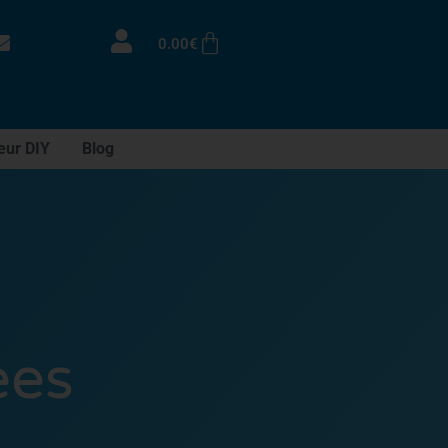
0.00
€
eur DIY
Blog
ées