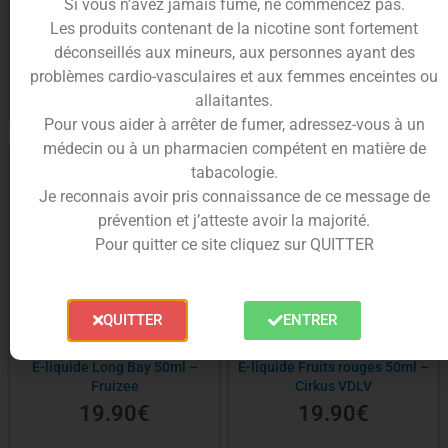
Si vous n’avez jamais fumé, ne commencez pas.
Les produits contenant de la nicotine sont fortement
5.90
€
5.90
€
déconseillés aux mineurs, aux personnes ayant des
problèmes cardio-vasculaires et aux femmes enceintes ou
allaitantes.
Choix des options
Choix des options
Pour vous aider à arrêter de fumer, adressez-vous à un
médecin ou à un pharmacien compétent en matière de
tabacologie.
Je reconnais avoir pris connaissance de ce message de
prévention et j’atteste avoir la majorité.
Pour quitter ce site cliquez sur QUITTER
QUITTER
ENTRER
E-liquide Long Bay 50ml –
E-liquide Fruits rouges 50ml –
Fruizee
Cirkus VDLV
19.90
€
19.90
€