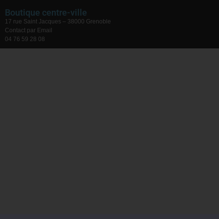
Boutique centre-ville
17 rue Saint Jacques – 38000 Grenoble
Contact par Email
04 76 59 28 08