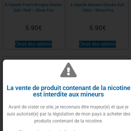
E-liquide Fruits Rouges Glacés
E-liquide Banane Glacée Salt
Salt 10ml – Silver Fox
10ml – Silver Fox
5.90
€
5.90
€
Choix des options
Choix des options
La vente de produit contenant de la nicotine
est interdite aux mineurs
Avant de vister ce site, je reconnais être majeur(e) et que je
suis autorisé(e) par la législation de mon pays à acheter des
produits contenant de la nicotine.
E-liquide Kate’s FFF Salt 10ml
E-liquide Fraise Melon Glacés
– Vaping in paris
Salt 10ml – Silver Fox