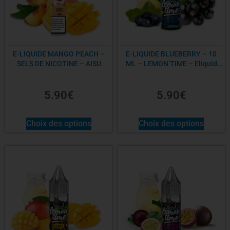
E-LIQUIDE MANGO PEACH –
E-LIQUIDE BLUEBERRY – 10
SELS DE NICOTINE – AISU
ML – LEMON’TIME – Eliquid
France
5.90
€
5.90
€
Choix des options
Choix des options