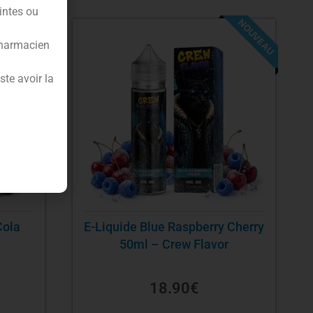
intes ou
NOUVEAU
NOUVEAU
pharmacien
te avoir la
Cola
E-Liquide Blue Raspberry Cherry
50ml – Crew Flavor
18.90
€