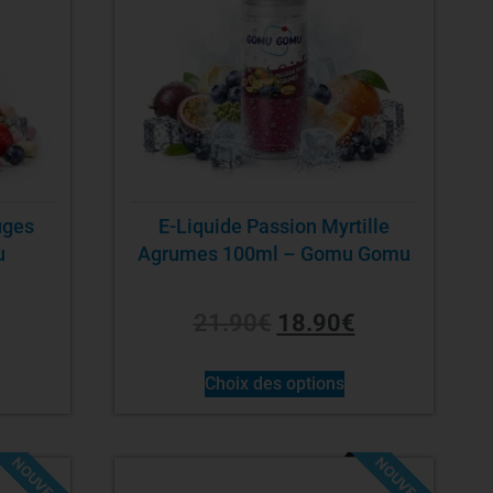
uges
E-Liquide Passion Myrtille
u
Agrumes 100ml – Gomu Gomu
21.90
€
18.90
€
Choix des options
NOUVEAU
NOUVEAU