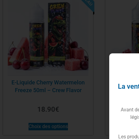
E-Liquide Cherry Watermelon
E-Liq
La vent
Freeze 50ml – Crew Flavor
Pomegrana
18.90
€
Avant de 
légi
Choix des options
Cho
Les produ