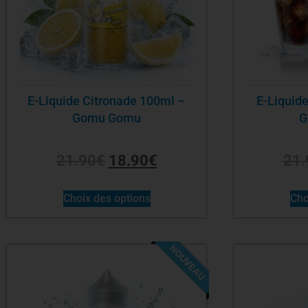
E-Liquide Citronade 100ml –
E-Liquide
Gomu Gomu
G
21.90
€
18.90
€
21.
Choix des options
Cho
NOUVEAU
-14%