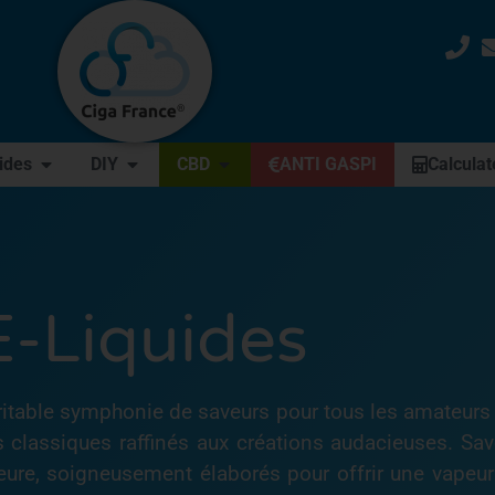
uides
DIY
CBD
ANTI GASPI
Calculat
E-Liquides
éritable symphonie de saveurs pour tous les amateurs
es classiques raffinés aux créations audacieuses. S
ieure, soigneusement élaborés pour offrir une vape