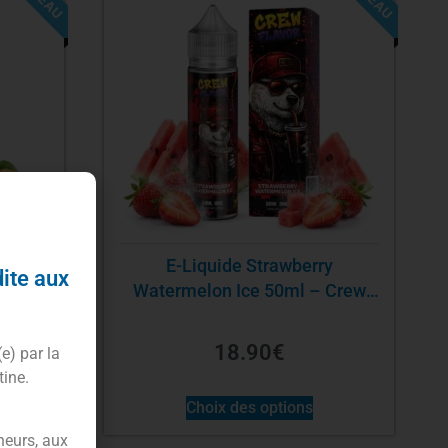
0ml –
E-Liquide Strawberry
dite aux
Watermelon Ice 50ml – Crew
Flavor
18.90
€
(e) par la
tine.
Choix des options
neurs, aux