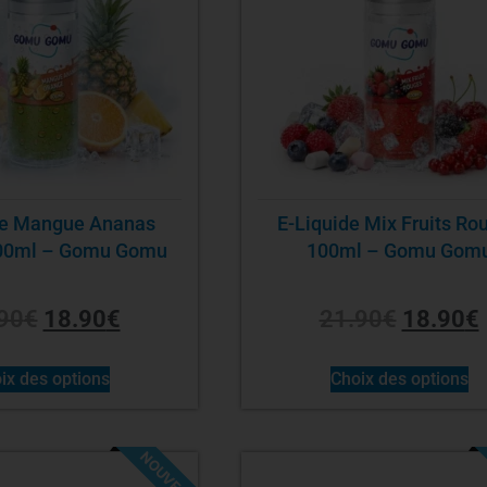
de Mangue Ananas
E-Liquide Mix Fruits Ro
00ml – Gomu Gomu
100ml – Gomu Gom
90
€
18.90
€
21.90
€
18.90
€
ix des options
Choix des options
NOUVEAU