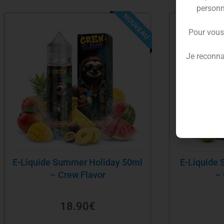
personn
NOUVEAU
Pour vous
Je reconna
E-Liquide Summer Holiday 50ml
E-Liquide 
– Crew Flavor
– 
18.90
€