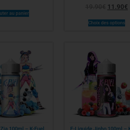
19.90
€
11.90
€
uter au panier
Choix des options
 Zia 100ml – K-Fuel
E-Liquide Jinho 100ml – 