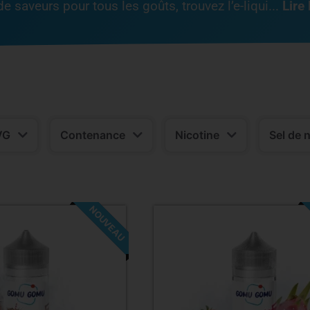
e saveurs pour tous les goûts, trouvez l’e-liqui
...
Lire 
VG
Contenance
Nicotine
Sel de 
NOUVEAU
-14%