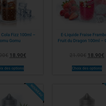
 Cola Fizz 100ml –
E-Liquide Fraise Framb
omu Gomu
Fruit du Dragon 100ml –
Gomu
90
€
18.90
€
21.90
€
18.90
€
ix des options
Choix des options
NOUVEAU
-14%