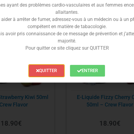
es ayant des problèmes cardio-vasculaires et aux femmes ence
NOUVEAU
allaitantes.
 aider à arrêter de fumer, adressez-vous à un médecin ou à un 
compétent en matière de tabacologie.
is avoir pris connaissance de ce message de prévention et j’attes
majorité.
Pour quitter ce site cliquez sur QUITTER
QUITTER
ENTRER
Strawberry Kiwi 50ml
E-Liquide Fizzy Cherry 
Crew Flavor
50ml – Crew Flavor
18.90
€
18.90
€