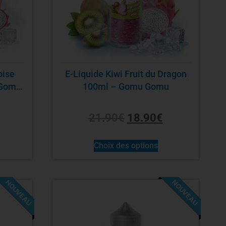
oise
E-Liquide Kiwi Fruit du Dragon
 Gomu
100ml – Gomu Gomu
21.90
€
18.90
€
Choix des options
NOUVEAU
NOUVEAU
-14%
-14%