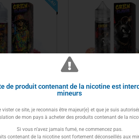
uide Blueberry
E-Liquide Peach Berry 5
e de produit contenant de la nicotine est inter
te Ice 50ml – Crew
Crew Flavor
mineurs
Flavor
18.90
€
18.90
€
vister ce site, je reconnais être majeur(e) et que je suis autorisé
slation de mon pays à acheter des produits contenant de la nico
ix des options
Choix des options
Si vous n’avez jamais fumé, ne commencez pas.
its contenant de la nicotine sont fortement déconseillés aux mi