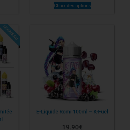
Choix des options
NOUVEAU
-40%
imitée
E-Liquide Romi 100ml – K-Fuel
ml
19.90
€