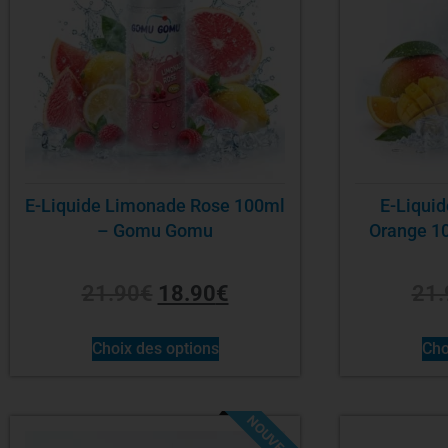
E-Liquide Limonade Rose 100ml
E-Liqui
– Gomu Gomu
Orange 1
21.90
€
18.90
€
21.
Choix des options
Cho
NOUVEAU